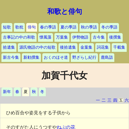
和歌と俳句
短歌
歌枕
俳句
春の季語
夏の季語
秋の季語
冬の季語
古事記の中の和歌
懐風藻
万葉集
伊勢物語
古今集
後撰集
拾遺集
源氏物語の中の短歌
後拾遺集
金葉集
詞花集
千載集
新古今集
新勅撰集
おくのほそ道
野ざらし紀行
鹿島詣
加賀千代女
新年
春
夏
秋
冬
一
二
三
四
五
六
ひめ百合や姿見をする子供から
そのすがた人にうつすや
ねぶの花