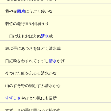
我や先
団扇
にうごく袋かな
若竹の老行果や団扇うり
一口は味もおぼえぬ
清水
哉
結ぶ手にあつさをほどく清水哉
口紅粉をわすれてすずし
清水
かげ
今つけた紅を忘るる清水かな
山のすそ野の裾むすぶ清水かな
すずしさ
やひとつ風にも居所
すずしさや手は届かねど松の声