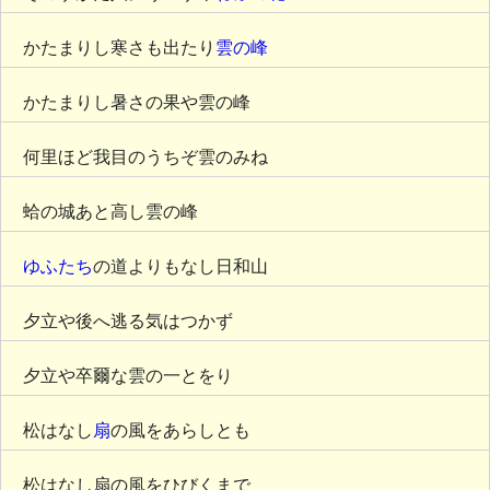
かたまりし寒さも出たり
雲の峰
かたまりし暑さの果や雲の峰
何里ほど我目のうちぞ雲のみね
蛤の城あと高し雲の峰
ゆふたち
の道よりもなし日和山
夕立や後へ逃る気はつかず
夕立や卒爾な雲の一とをり
松はなし
扇
の風をあらしとも
松はなし扇の風をひびくまで