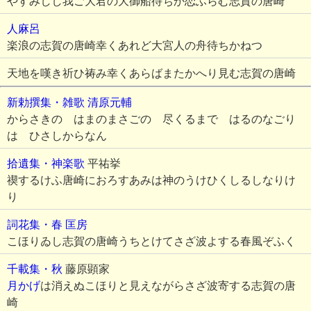
やすみしし我ご大君の大御船待ちか恋ふらむ志賀の唐崎
人麻呂
楽浪の志賀の唐崎幸くあれど大宮人の舟待ちかねつ
天地を嘆き祈ひ祷み幸くあらばまたかへり見む志賀の唐崎
新勅撰集・雑歌
清原元輔
からさきの はまのまさごの 尽くるまで はるのなごり
は ひさしからなん
拾遺集・神楽歌
平祐挙
禊するけふ唐崎におろすあみは神のうけひくしるしなりけ
り
詞花集・春
匡房
こほりゐし志賀の唐崎うちとけてさざ波よする春風ぞふく
千載集・秋
藤原顕家
月かげ
は消えぬこほりと見えながらさざ波寄する志賀の唐
崎