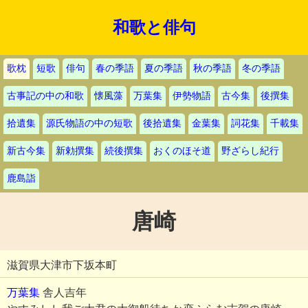
和歌と俳句
歌枕
短歌
俳句
春の季語
夏の季語
秋の季語
冬の季語
古事記の中の和歌
懐風藻
万葉集
伊勢物語
古今集
後撰集
拾遺集
源氏物語の中の短歌
後拾遺集
金葉集
詞花集
千載集
新古今集
新勅撰集
続後撰集
おくのほそ道
野ざらし紀行
鹿島詣
唐崎
滋賀県大津市下坂本町
万葉集
舎人吉年