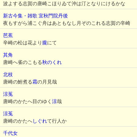
波よする志賀の唐崎こほりゐて沖は汀となりにけるかな
新古今集・雑歌
宜秋門院丹後
夜もすがら浦こぐ舟はあともなし月ぞのこれる志賀の辛崎
芭蕉
辛崎の松は花より
朧
にて
其角
唐崎へ雀のこもる
秋のくれ
北枝
唐崎の鮒煮る
霜
の月見哉
涼菟
唐崎のかたへ目のゆく
涼
哉
涼菟
唐崎のかたへ
しぐれ
て行人か
千代女