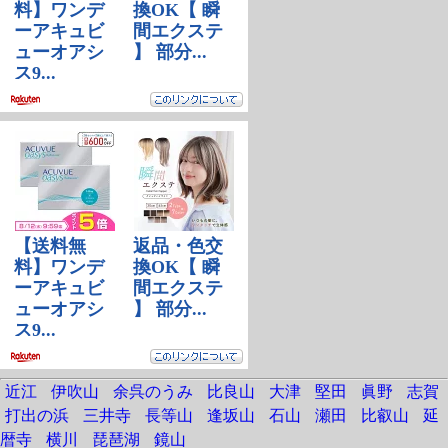
近江
伊吹山
余呉のうみ
比良山
大津
堅田
眞野
志賀
打出の浜
三井寺
長等山
逢坂山
石山
瀬田
比叡山
延
暦寺
横川
琵琶湖
鏡山