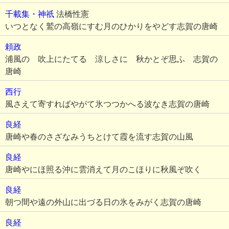
千載集・神祇
法橋性憲
いつとなく鷲の高嶺にすむ月のひかりをやどす志賀の唐崎
頼政
浦風の 吹上にたてる 涼しさに 秋かとぞ思ふ 志賀の
唐崎
西行
風さえて寄すればやがて氷つつかへる波なき志賀の唐崎
良経
唐崎や春のさざなみうちとけて霞を流す志賀の山風
良経
唐崎やにほ照る沖に雲消えて月のこほりに秋風ぞ吹く
良経
朝つ間や遠の外山に出づる日の氷をみがく志賀の唐崎
良経