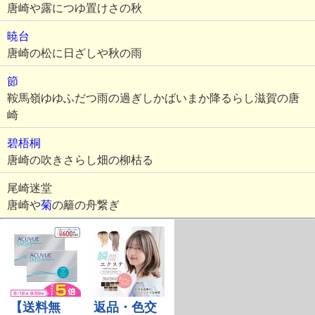
唐崎や露につゆ置けさの秋
暁台
唐崎の松に日ざしや秋の雨
節
鞍馬嶺ゆゆふだつ雨の過ぎしかばいまか降るらし滋賀の唐
崎
碧梧桐
唐崎の吹きさらし畑の柳枯る
尾崎迷堂
唐崎や
菊
の籬の舟繋ぎ