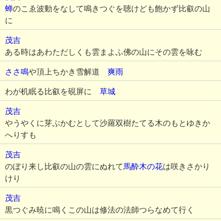
蝉
のこゑ波動をなして鳴きつぐを聴けども飽かず比叡の山
に
茂吉
ある時はあわただしくも雲まよふ佛の山にその雲を咏む
ささ鳴
や頂上ちかき雪解道
爽雨
わが机眠る比叡を硯屏に
草城
茂吉
やうやくに芽ぶかむとして沙羅双樹たてる木のもとゆきか
へりすも
茂吉
のぼり来し比叡の山の雲にぬれて
馬酔木の花
は咲きさかり
けり
茂吉
黒つぐみ暁に鳴くこの山は修法の法師つらなめて行く