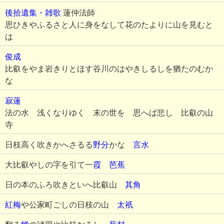
後拾遺集・雑歌
蓮仲法師
思ひきやふるさと人に身をなして花のたよりに山を見むと
は
俊成
比叡をやま岩きりとほす谷川のはやきしるしを猶たのむか
な
寂蓮
法の水 浅くなりゆく 末の世を 思へば悲し 比叡の山
寺
日枝高く吹きかへさるる
野分
かな
言水
大比叡やしの字を引て一
霞
芭蕉
日の本のふろ吹きといへ比叡山
其角
紅梅
や公家町ごしの日枝の山
太祇