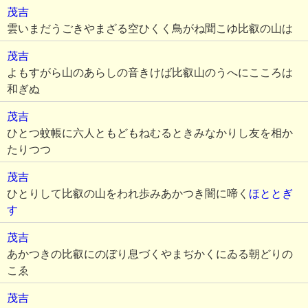
茂吉
雲いまだうごきやまざる空ひくく鳥がね聞こゆ比叡の山は
茂吉
よもすがら山のあらしの音きけば比叡山のうへにこころは
和ぎぬ
茂吉
ひとつ蚊帳に六人ともどもねむるときみなかりし友を相か
たりつつ
茂吉
ひとりして比叡の山をわれ歩みあかつき闇に啼く
ほととぎ
す
茂吉
あかつきの比叡にのぼり息づくやまぢかくにゐる朝どりの
こゑ
茂吉