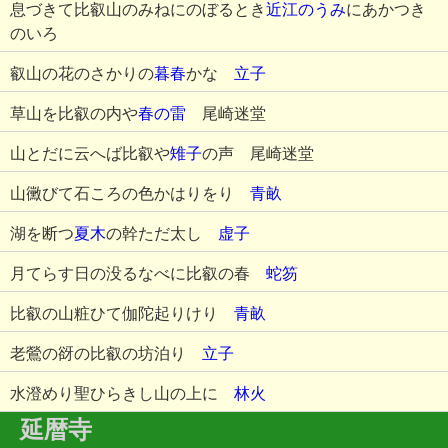
息づきて比叡山のみねにのぼるとき
近江のうみ
にあかつき
のいろ
叡山の花のさかりの
暮春
かな
立子
草山を比叡の内や
春の雷
尾崎迷堂
山とだに云へば比叡や
雉子
の声 尾崎迷堂
山黴びて石ころの色かはりをり
青畝
湖を断つ
夏木
の幹ただ太し
虚子
月てらす日の没るなべに比叡の春
蛇笏
比叡の山粧ひて伽陀起りけり
青畝
老鶯の谺の比叡の坊泊り
立子
水澄めり聖ひらきし山の上に
林火
延暦寺