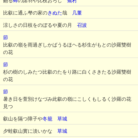
翻る
蝉
の諸羽や比枝おろし
蕪村
比叡に通ふ梺の家の
きぬた
哉
几董
涼しさの日枝をのぼるや夏の月
召波
節
比叡の嶺を雨過ぎしかばうるほヘる杉生がもとの沙羅雙樹
の花
節
杉の樹のしみたつ比叡のたをり路に白くさきたる沙羅雙樹
の花
節
暑き日を萱別けなづみ此叡の嶺にこしくもしるく沙羅の花
見つ
叡山を隔つ障子や
冬籠
草城
夕蛙叡山實に淡いかな
草城