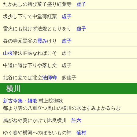
たかあしの膳び菓子盛り紅葉寺
虚子
坂少し下りて中堂薄紅葉
虚子
雷火にも焼けず法燈ともりをり
虚子
谷の寺元黒谷の
霞み
けり
虚子
山桜
諸法荘厳なればこそ 虚子
中道に道は下りや落し文 虚子
北谷に立てば北空
法師蝉
多佳子
横川
新古今集・雑歌
村上院御歌
都より雲の八重立つ奥山の横川の水はすみよかるらむ
鴈がねや翼にかけて比良横川
許六
ゆく春や横河へのぼるいもの神
蕪村