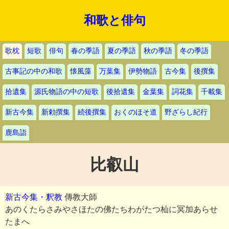
和歌と俳句
歌枕
短歌
俳句
春の季語
夏の季語
秋の季語
冬の季語
古事記の中の和歌
懐風藻
万葉集
伊勢物語
古今集
後撰集
拾遺集
源氏物語の中の短歌
後拾遺集
金葉集
詞花集
千載集
新古今集
新勅撰集
続後撰集
おくのほそ道
野ざらし紀行
鹿島詣
比叡山
新古今集・釈教
傳教大師
あのくたらさみやさほたの佛たちわがたつ杣に冥加あらせ
たまへ