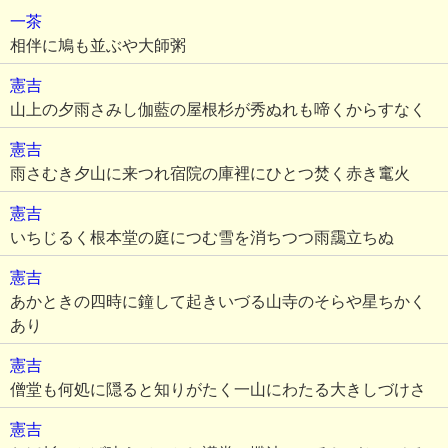
一茶
相伴に鳩も並ぶや大師粥
憲吉
山上の夕雨さみし伽藍の屋根杉が秀ぬれも啼くからすなく
憲吉
雨さむき夕山に来つれ宿院の庫裡にひとつ焚く赤き竃火
憲吉
いちじるく根本堂の庭につむ雪を消ちつつ雨靄立ちぬ
憲吉
あかときの四時に鐘して起きいづる山寺のそらや星ちかく
あり
憲吉
僧堂も何処に隠ると知りがたく一山にわたる大きしづけさ
憲吉