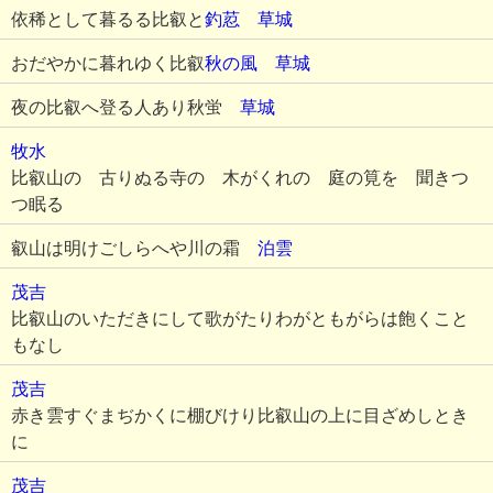
依稀として暮るる比叡と
釣荵
草城
おだやかに暮れゆく比叡
秋の風
草城
夜の比叡へ登る人あり秋蛍
草城
牧水
比叡山の 古りぬる寺の 木がくれの 庭の筧を 聞きつ
つ眠る
叡山は明けごしらへや川の霜
泊雲
茂吉
比叡山のいただきにして歌がたりわがともがらは飽くこと
もなし
茂吉
赤き雲すぐまぢかくに棚びけり比叡山の上に目ざめしとき
に
茂吉