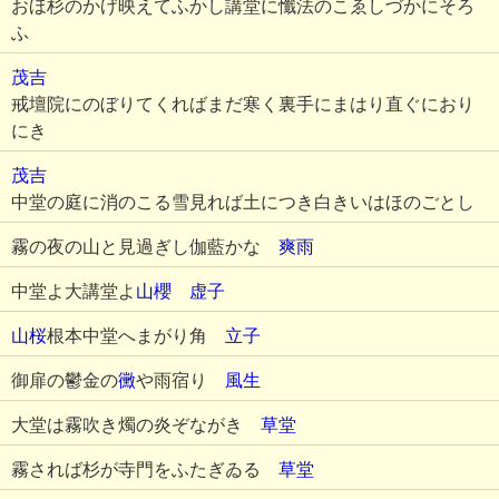
おほ杉のかげ映えてふかし講堂に懺法のこゑしづかにそろ
ふ
茂吉
戒壇院にのぼりてくればまだ寒く裏手にまはり直ぐにおり
にき
茂吉
中堂の庭に消のこる雪見れば土につき白きいはほのごとし
霧の夜の山と見過ぎし伽藍かな
爽雨
中堂よ大講堂よ
山櫻
虚子
山桜
根本中堂へまがり角
立子
御扉の鬱金の
黴
や雨宿り
風生
大堂は霧吹き燭の炎ぞながき
草堂
霧されば杉が寺門をふたぎゐる
草堂