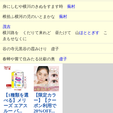
身にしむや横川のきぬをすます時
蕪村
椎拾ふ横河の児のいとまかな
蕪村
茂吉
横川路を くだりて来れど 昼たけて 山
ほととぎす
こ
ゑもせなくに
谷の寺元黒谷の霞みけり 虚子
春蝉や嘗て住みたる比叡の奥
虚子