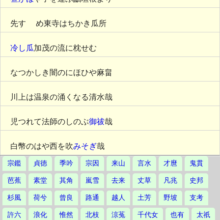
先す ゝめ東寺はちかき瓜所
冷し瓜
加茂の流に枕せむ
なつかしき闇のにほひや麻畠
川上は温泉の涌くなる清水哉
児つれて法師のしのぶ
御祓
哉
白幣のはや西を吹
みそぎ
哉
宗鑑
貞徳
季吟
宗因
来山
言水
才麿
鬼貫
芭蕉
素堂
其角
嵐雪
去来
丈草
凡兆
史邦
杉風
荷兮
曾良
路通
越人
土芳
野坡
支考
許六
浪化
惟然
北枝
涼菟
千代女
也有
太祇