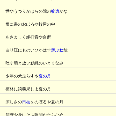
世やうつりかはらの院の
蚊遺
かな
燈に書のおぼろや蚊屋の中
あさましく蠅打音や台所
曲リ江にものいひかはす
鵜ぶね
哉
吐す鵜と放ツ鵜繩のいとまなみ
少年の犬走らすや
夏の月
檀林に談義果しよ夏の月
涼しさの
日枝
をのぼるや夏の月
河狩や身にそふ陰間かたらひぬ