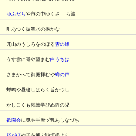
ゆふだち
や市の中ゆくさ ゝら波
町あつく振舞水の挨かな
兀山のうしろをのぼる
雲の峰
うす雲に哥や望まむ
白うちは
さまかへて御庭拝むや
蝉の声
蝉鳴や昼寝しばらく旨かつし
かしこくも鞨鼓学びぬ鉾の児
祇園会
に曳や手摩ヅ乳あしなづち
昼がほ
や子を運ぶ鼬垣根より