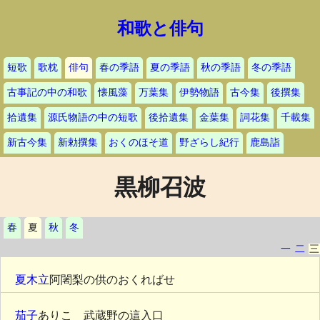
和歌と俳句
短歌
歌枕
俳句
春の季語
夏の季語
秋の季語
冬の季語
古事記の中の和歌
懐風藻
万葉集
伊勢物語
古今集
後撰集
拾遺集
源氏物語の中の短歌
後拾遺集
金葉集
詞花集
千載集
新古今集
新勅撰集
おくのほそ道
野ざらし紀行
鹿島詣
黒柳召波
春
夏
秋
冬
一
二
三
夏木立
阿闍梨の供のおくればせ
茄子
ありこゝ武蔵野の這入口