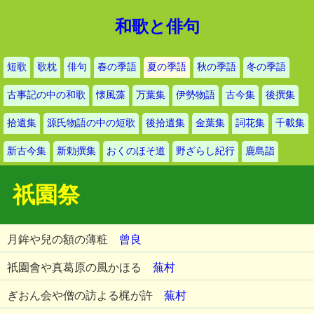
和歌と俳句
短歌
歌枕
俳句
春の季語
夏の季語
秋の季語
冬の季語
古事記の中の和歌
懐風藻
万葉集
伊勢物語
古今集
後撰集
拾遺集
源氏物語の中の短歌
後拾遺集
金葉集
詞花集
千載集
新古今集
新勅撰集
おくのほそ道
野ざらし紀行
鹿島詣
祇園祭
月鉾や兒の額の薄粧
曾良
祇園會や真葛原の風かほる
蕪村
ぎおん会や僧の訪よる梶が許
蕪村