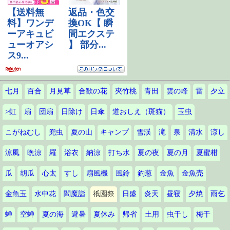
七月
百合
月見草
合歓の花
夾竹桃
青田
雲の峰
雷
夕立
>虹
扇
団扇
日除け
日傘
道おしえ（斑猫）
玉虫
こがねむし
兜虫
夏の山
キャンプ
雪渓
滝
泉
清水
涼し
涼風
晩涼
羅
浴衣
納涼
打ち水
夏の夜
夏の月
夏蜜柑
瓜
胡瓜
心太
すし
扇風機
風鈴
釣葱
金魚
金魚売
金魚玉
水中花
閻魔詣
祇園祭
日盛
炎天
昼寝
夕焼
雨乞
蝉
空蝉
夏の海
避暑
夏休み
帰省
土用
虫干し
梅干