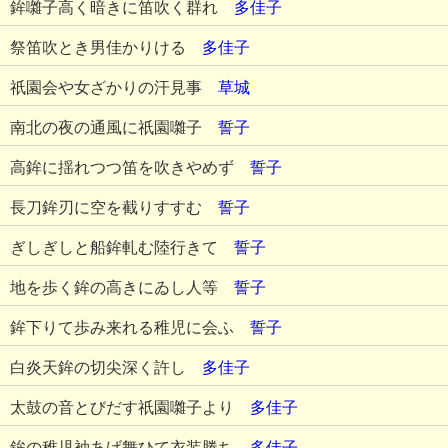
鉾囃子高く暗きに笛吹く群れ
多佳子
祭笛吹とき男佳かりける
多佳子
祇園会や女ざかりの汗見事
草城
南北の夜の通風に祇園囃子
誓子
高鉾に揺れつつ笛を吹きやめず
誓子
長刀鉾刃に空を截りすすむ
誓子
ぎしぎしと船鉾軋む陸行きて
誓子
地を歩く鉾の高きにゐし人等
誓子
鉾下りて歩み来れる稚児に会ふ
誓子
白炎天鉾の切尖深く許し
多佳子
太鼓の音とびだす祇園囃子より
多佳子
鉾の稚児袖あげ舞ひて衣装勝ち
多佳子