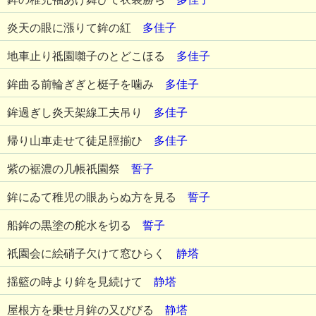
炎天の眼に漲りて鉾の紅
多佳子
地車止り祗園囃子のとどこほる
多佳子
鉾曲る前輪ぎぎと梃子を噛み
多佳子
鉾過ぎし炎天架線工夫吊り
多佳子
帰り山車走せて徒足脛揃ひ
多佳子
紫の裾濃の几帳祇園祭
誓子
鉾にゐて稚児の眼あらぬ方を見る
誓子
船鉾の黒塗の舵水を切る
誓子
祇園会に絵硝子欠けて窓ひらく
静塔
揺籃の時より鉾を見続けて
静塔
屋根方を乗せ月鉾の又びびる
静塔