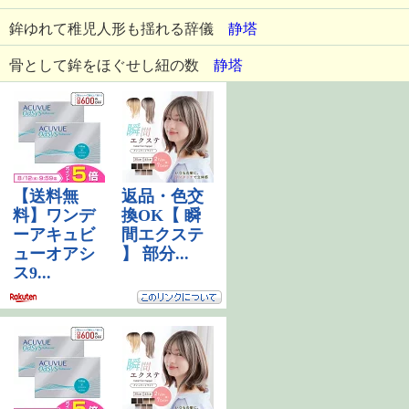
鉾ゆれて稚児人形も揺れる辞儀
静塔
骨として鉾をほぐせし紐の数
静塔