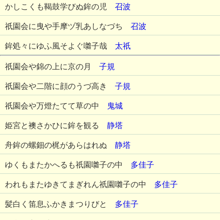
かしこくも鞨鼓学びぬ鉾の児
召波
祇園会に曳や手摩ヅ乳あしなづち
召波
鉾処々にゆふ風そよぐ囃子哉
太祇
祇園会や錦の上に京の月
子規
祇園会や二階に顔のうづ高き
子規
祇園会や万燈たてて草の中
鬼城
姫宮と襖さかひに鉾を観る
静塔
舟鉾の螺鈿の梶があらはれぬ
静塔
ゆくもまたかへるも祇園囃子の中
多佳子
われもまたゆきてまぎれん祇園囃子の中
多佳子
髪白く笛息ふかきまつりびと
多佳子