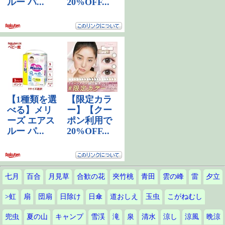
七月
百合
月見草
合歓の花
夾竹桃
青田
雲の峰
雷
夕立
>虹
扇
団扇
日除け
日傘
道おしえ
玉虫
こがねむし
兜虫
夏の山
キャンプ
雪渓
滝
泉
清水
涼し
涼風
晩涼