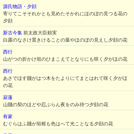
源氏物語・夕顔
寄りてこそそれかとも見めたそかれにほのぼの見つる花の
夕顔
新古今集
前太政大臣頼実
白露のなさけ置きけることの葉やほのぼの見えし夕顔の花
西行
山がつの折かけ垣のひまこえてとなりにも咲く夕がほの花
西行
あさでほす賤がはつ木をたよりにてまとはれて咲く夕がほ
の花
寂蓮
山賤の契のほどや忍ぶらん夜をのみ待つ夕顔の花
有家
むぐらはふ賤が垣根も色はへて光ことなる夕顔の花