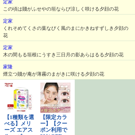
定家
この頃は賤がふせやの垣ならび涼しく咲ける夕顔の花
定家
くれそめてくさの葉なびく風のまにかきねすずしき夕顔の
花
定家
木の間もる垣根にうすき三日月の影あらはるる夕顔の花
家隆
煙立つ賤が庵が薄霧のまがきに咲ける夕顔の花