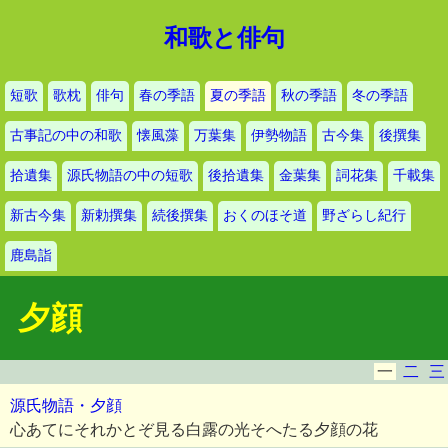
和歌と俳句
短歌
歌枕
俳句
春の季語
夏の季語
秋の季語
冬の季語
古事記の中の和歌
懐風藻
万葉集
伊勢物語
古今集
後撰集
拾遺集
源氏物語の中の短歌
後拾遺集
金葉集
詞花集
千載集
新古今集
新勅撰集
続後撰集
おくのほそ道
野ざらし紀行
鹿島詣
夕顔
一
二
三
源氏物語・夕顔
心あてにそれかとぞ見る白露の光そへたる夕顔の花