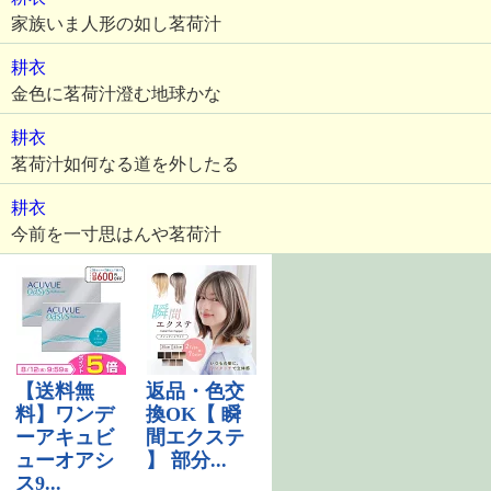
家族いま人形の如し茗荷汁
耕衣
金色に茗荷汁澄む地球かな
耕衣
茗荷汁如何なる道を外したる
耕衣
今前を一寸思はんや茗荷汁