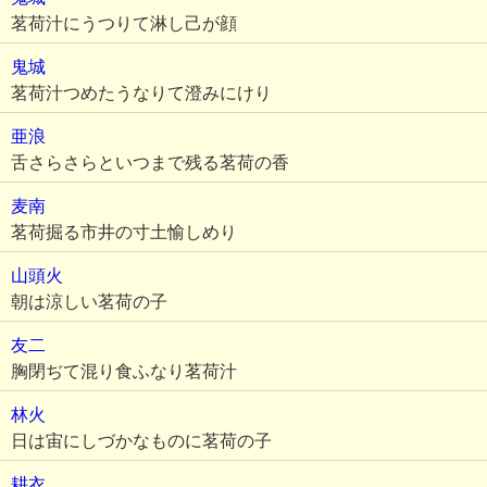
茗荷汁にうつりて淋し己が顔
鬼城
茗荷汁つめたうなりて澄みにけり
亜浪
舌さらさらといつまで残る茗荷の香
麦南
茗荷掘る市井の寸土愉しめり
山頭火
朝は涼しい茗荷の子
友二
胸閉ぢて混り食ふなり茗荷汁
林火
日は宙にしづかなものに茗荷の子
耕衣