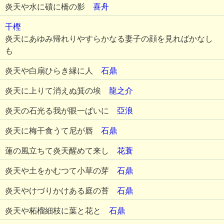
炎天や水に磧に橋の影
喜舟
千樫
炎天にあゆみ帰れりやすらかなる妻子の顔を見ればかなし
も
炎天や白扇ひらき縁に人
石鼎
炎天に上りて消えぬ箕の埃
龍之介
炎天の石光る我が眼一ぱいに
亞浪
炎天に梅干食うて尼が唇
石鼎
蓮の風立ちて炎天醒めて来し
花蓑
炎天や土をかむつて小草の芽
石鼎
炎天やけづりかけある庭の苔
石鼎
炎天や柘榴細枝に葉と花と
石鼎