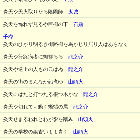
炎天や天火取りたる陰陽師
鬼城
炎天を怖れず見るや巨樹の下
石鼎
千樫
炎天のひかり明るき街路樹を馬かじり居り人はあらなく
炎天や行路病者に蠅群るる
龍之介
炎天や逆上の人もの云はぬ
龍之介
炎天の街のまんなか鉛煮ゆ
山頭火
炎天にはたと打つたる根つ木かな
龍之介
炎天や切れても動く蜥蜴の尾
龍之介
炎天せまるわれとわが影を踏み
山頭火
炎天の学校の銀杏いよよ青く
山頭火