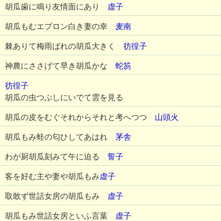
胡瓜歯に鳴り友情面にあり
虚子
胡瓜もむエプロン白き妻の幸
麦南
棘ありて梅雨ばれの胡瓜大きく
彷徨子
神農にささげて早き胡瓜かな
蛇笏
彷徨子
胡瓜の虫つぶしにいでて雲を見る
胡瓜の皮をむぐそれからそれと考へつつ
山頭火
胡瓜もみ蛙の匂ひしてあはれ
茅舎
わが厨胡瓜刻みて午に迫る
誓子
客を好む主や妻や胡瓜もみ
虚子
取敢ず世話女房の胡瓜もみ
虚子
胡瓜もみ世話女房といふ言葉
虚子