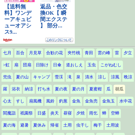
七月
百合
月見草
合歓の花
夾竹桃
青田
雲の峰
雷
夕立
>虹
扇
団扇
日除け
日傘
道おしえ
玉虫
こがねむし
兜虫
夏の山
キャンプ
雪渓
滝
泉
清水
涼し
涼風
晩涼
羅
浴衣
納涼
打ち水
夏の夜
夏の月
夏蜜柑
瓜
胡瓜
心太
すし
扇風機
風鈴
釣葱
金魚
金魚売
金魚玉
水中花
閻魔詣
祇園祭
日盛
炎天
昼寝
夕焼
雨乞
蝉
空蝉
夏の海
避暑
夏休み
帰省
土用
虫干し
梅干
土用波