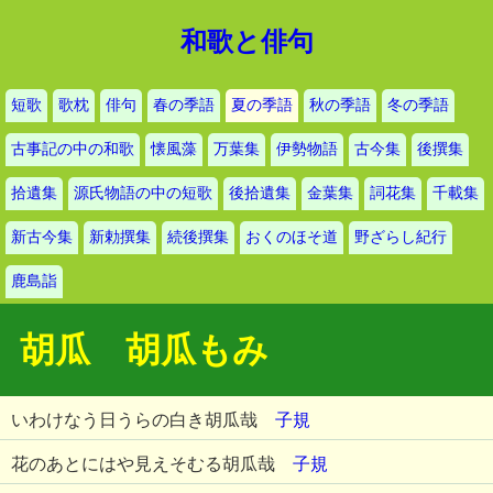
和歌と俳句
短歌
歌枕
俳句
春の季語
夏の季語
秋の季語
冬の季語
古事記の中の和歌
懐風藻
万葉集
伊勢物語
古今集
後撰集
拾遺集
源氏物語の中の短歌
後拾遺集
金葉集
詞花集
千載集
新古今集
新勅撰集
続後撰集
おくのほそ道
野ざらし紀行
鹿島詣
胡瓜 胡瓜もみ
いわけなう日うらの白き胡瓜哉
子規
花のあとにはや見えそむる胡瓜哉
子規