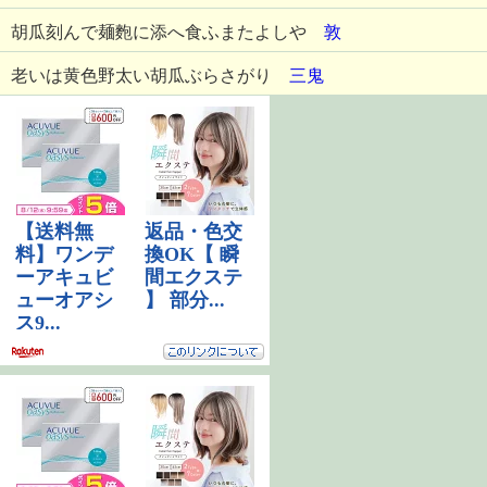
胡瓜刻んで麺麭に添へ食ふまたよしや
敦
老いは黄色野太い胡瓜ぶらさがり
三鬼