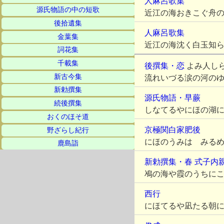
人麻呂歌集
源氏物語の中の短歌
近江の海おきこぐ舟
後拾遺集
人麻呂歌集
金葉集
近江の海沈く白玉知
詞花集
千載集
後撰集・恋
よみ人し
新古今集
流れいづる涙の河の
新勅撰集
源氏物語・早蕨
続後撰集
しなてるやにほの湖
おくのほそ道
京極関白家肥後
野ざらし紀行
にほのうみは みる
鹿島詣
新勅撰集・春
式子内
鳰の海や霞のうちに
西行
にほてるや凪たる朝