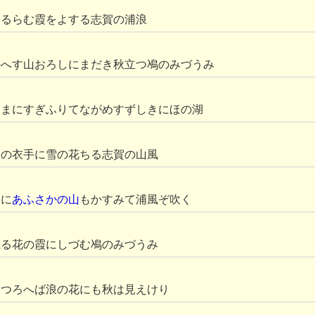
渡るらむ霞をよする志賀の浦浪
かへす山おろしにまだき秋立つ鳰のみづうみ
そまにすぎふりてながめすずしきにほの湖
まの衣手に雪の花ちる志賀の山風
春に
あふさかの山
もかすみて浦風ぞ吹く
散る花の霞にしづむ鳰のみづうみ
うつろへば浪の花にも秋は見えけり