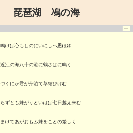
琵琶湖 鳰の海
一
が鳴けば心もしのにいにしへ思ほゆ
ば近江の海八十の港に鶴さはに鳴く
いづくにか君が舟泊て草結びけむ
知らずとも妹がりといはば七日越え来む
奥まけてあがおもふ妹をことの繁しく