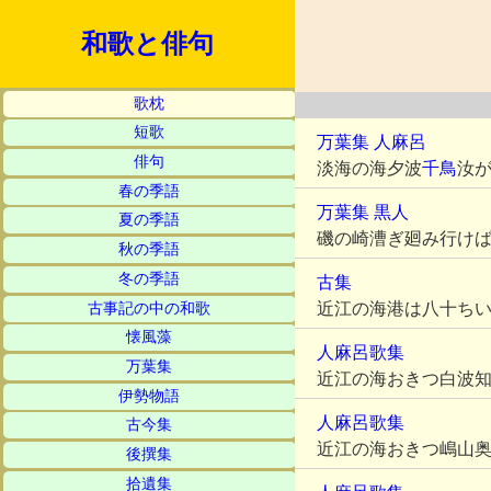
和歌と俳句
歌枕
短歌
万葉集
人麻呂
俳句
淡海の海夕波
千鳥
汝
春の季語
万葉集
黒人
夏の季語
磯の崎漕ぎ廻み行け
秋の季語
冬の季語
古集
近江の海港は八十ち
古事記の中の和歌
懐風藻
人麻呂歌集
万葉集
近江の海おきつ白波
伊勢物語
人麻呂歌集
古今集
近江の海おきつ嶋山
後撰集
拾遺集