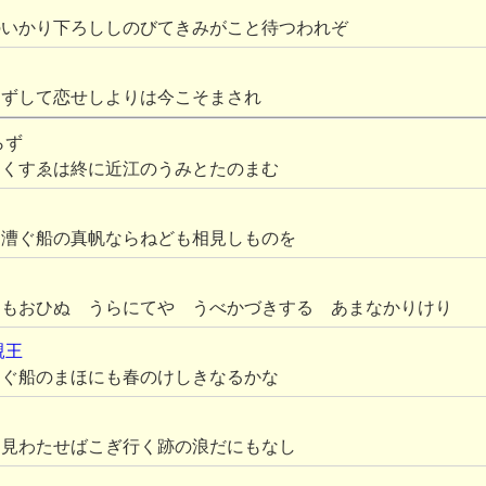
のいかり下ろししのびてきみがこと待つわれぞ
らずして恋せしよりは今こそまされ
らず
ゆくすゑは終に近江のうみとたのまむ
に漕ぐ船の真帆ならねども相見しものを
めもおひぬ うらにてや うべかづきする あまなかりけり
親王
こぐ船のまほにも春のけしきなるかな
に見わたせばこぎ行く跡の浪だにもなし