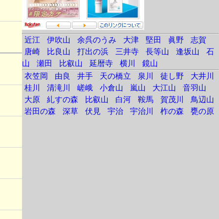
近江
伊吹山
余呉のうみ
大津
堅田
眞野
志賀
唐崎
比良山
打出の浜
三井寺
長等山
逢坂山
石
山
瀬田
比叡山
延暦寺
横川
鏡山
衣笠岡
由良
井手
天の橋立
泉川
徒し野
大井川
桂川
清滝川
嵯峨
小倉山
嵐山
大江山
音羽山
大原
糺すの森
比叡山
白河
鞍馬
賀茂川
鳥辺山
岩田の森
深草
伏見
宇治
宇治川
柞の森
甕の原