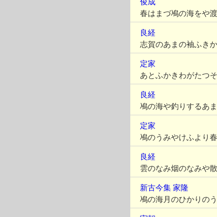
俊成
春はまづ鳰の海をや
良経
志賀のあまの袖ふき
定家
あとふかきわがたつ
良経
鳰の海や釣りするあ
定家
鳰のうみやけふより
良経
雲のなみ烟のなみや
新古今集
家隆
鳰の海月のひかりの