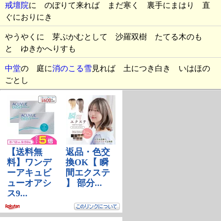
戒壇院
に のぼりて来れば まだ寒く 裏手にまはり 直
ぐにおりにき
やうやくに 芽ぶかむとして 沙羅双樹 たてる木のも
と ゆきかへりすも
中堂
の 庭に
消のこる雪
見れば 土につき白き いはほの
ごとし