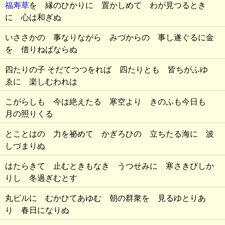
福寿草
を 縁のひかりに 置かしめて わが見つるとき
に 心は和ぎぬ
いささかの 事なりながら みづからの 事し遂ぐるに金
を 借りねばならぬ
四たりの子 そだてつつをれば 四たりとも 皆ちがふゆ
ゑに 楽しむわれは
こがらしも 今は絶えたる 寒空より きのふも今日も
月の照りくる
とことはの 力を祕めて かぎろひの 立ちたる海に 波
しづまりぬ
はたらきて 止むときもなき うつせみに 寒さきびしか
りし 冬過ぎむとす
丸ビルに むかひてあゆむ 朝の群衆を 見るゆとりあ
り 春日になりぬ