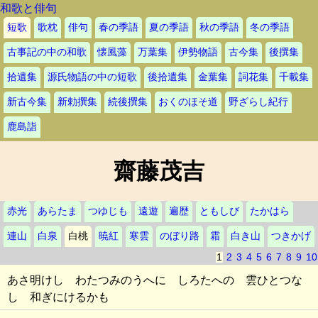
和歌と俳句
短歌
歌枕
俳句
春の季語
夏の季語
秋の季語
冬の季語
古事記の中の和歌
懐風藻
万葉集
伊勢物語
古今集
後撰集
拾遺集
源氏物語の中の短歌
後拾遺集
金葉集
詞花集
千載集
新古今集
新勅撰集
続後撰集
おくのほそ道
野ざらし紀行
鹿島詣
齋藤茂吉
赤光
あらたま
つゆじも
遠遊
遍歴
ともしび
たかはら
連山
白泉
白桃
暁紅
寒雲
のぼり路
霜
白き山
つきかげ
1
2
3
4
5
6
7
8
9
10
あさ明けし わたつみのうへに しろたへの 雲ひとつな
し 和ぎにけるかも