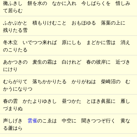
黴ふきし 餅を水の なかに入れ 今しばらくを 惜しみ
て居らむ
ふかぶかと 積もりけむこと おもほゆる 落葉の上に
残りたる雪
冬木立 いでつつ来れば 原にしも まどかに雪は 消え
のこりたる
あかつきの 麦生の霜は 白けれど 春の彼岸に 近づき
にけり
むらがりて 落ちかかりたる かりがねは 柴崎沼の む
かうになりつ
春の雲 かたよりゆきし 昼つかた とほき眞菰に 雁し
づまりぬ
声しげき
雲雀
のこゑは 中空に 聞きつつぞ行く 黄な
る蘆はら