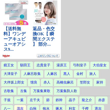
鏡王女
額田王
志貴皇子
湯原王
弓削皇子
大伯皇女
大津皇子
人麻呂歌集
人麻呂
黒人
金村
旅人
大伴坂上郎女
憶良
赤人
高橋虫麻呂
笠郎女
家持
古歌集
古集
万葉集東歌
万葉集防人歌
子規
一葉
左千夫
節
鉄幹
晶子
龍之介
赤彦
八一
茂吉
白秋
牧水
啄木
利玄
千樫
憲吉