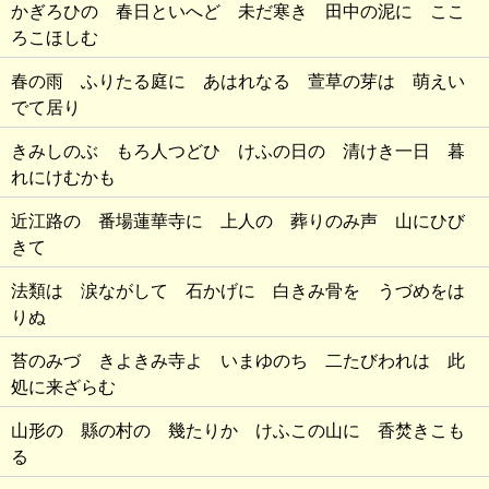
かぎろひの 春日といへど 未だ寒き 田中の泥に ここ
ろこほしむ
春の雨 ふりたる庭に あはれなる 萱草の芽は 萌えい
でて居り
きみしのぶ もろ人つどひ けふの日の 清けき一日 暮
れにけむかも
近江路の 番場蓮華寺に 上人の 葬りのみ声 山にひび
きて
法類は 涙ながして 石かげに 白きみ骨を うづめをは
りぬ
苔のみづ きよきみ寺よ いまゆのち 二たびわれは 此
処に来ざらむ
山形の 縣の村の 幾たりか けふこの山に 香焚きこも
る