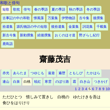
和歌と俳句
短歌
歌枕
俳句
春の季語
夏の季語
秋の季語
冬の季語
古事記の中の和歌
懐風藻
万葉集
伊勢物語
古今集
後撰集
拾遺集
源氏物語の中の短歌
後拾遺集
金葉集
詞花集
千載集
新古今集
新勅撰集
続後撰集
おくのほそ道
野ざらし紀行
鹿島詣
齋藤茂吉
赤光
あらたま
つゆじも
遠遊
遍歴
ともしび
たかはら
連山
白泉
白桃
暁紅
寒雲
のぼり路
霜
白き山
つきかげ
1
2
3
4
5
6
7
8
9
10
ただひとつ 惜しみて置きし 白桃の ゆたけきを吾は
食ひをはりけり