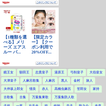
鏡王女
額田王
志貴皇子
湯原王
弓削皇子
大伯皇女
大津皇子
人麻呂歌集
人麻呂
黒人
金村
旅人
大伴坂上郎女
憶良
赤人
高橋虫麻呂
笠郎女
家持
古歌集
古集
万葉集東歌
万葉集防人歌
子規
一葉
左千夫
節
鉄幹
晶子
龍之介
赤彦