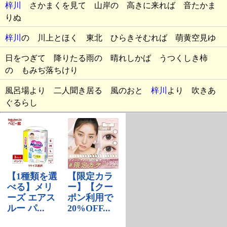
梓川
さかまくを見て 山岸の 高きに来れば 音たかま
りぬ
梓川
の 川上とほく 東北 ひらきそむれば 萌黄空見ゆ
日をつぎて 降りたる雨の 晴れしかば うつくしき柿
の もみぢ落ちけり
風呂場より 二人聞き居る 風のおと
梓川
より 吹きあ
ぐるらし