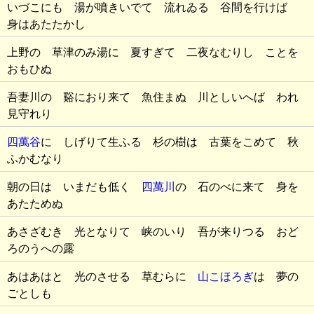
いづこにも 湯が噴きいでて 流れゐる 谷間を行けば
身はあたたかし
上野の 草津のみ湯に 夏すぎて 二夜なむりし ことを
おもひぬ
吾妻川の 谿におり来て 魚住まぬ 川としいへば われ
見守れり
四萬谷
に しげりて生ふる 杉の樹は 古葉をこめて 秋
ふかむなり
朝の日は いまだも低く
四萬川
の 石のべに来て 身を
あたためぬ
あさざむき 光となりて 峡のいり 吾が来りつる おど
ろのうへの露
あはあはと 光のさせる 草むらに
山こほろぎ
は 夢の
ごとしも