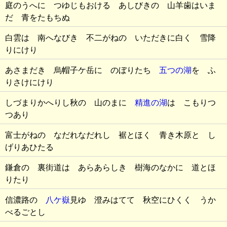
庭のうへに つゆじもおける あしびきの 山羊歯はいま
だ 青をたもちぬ
白雲は 南へなびき 不二がねの いただきに白く 雪降
りにけり
あさまだき 烏帽子ケ岳に のぼりたち
五つの湖
を ふ
りさけにけり
しづまりかへりし秋の 山のまに
精進の湖
は こもりつ
つあり
富士がねの なだれなだれし 裾とほく 青き木原と し
げりあひたる
鎌倉の 裏街道は あらあらしき 樹海のなかに 道とほ
りたり
信濃路の
八ケ嶽
見ゆ 澄みはてて 秋空にひくく うか
べるごとし