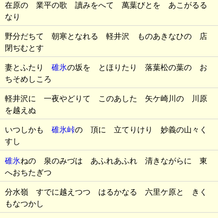
在原の 業平の歌 讀みをへて 萬葉びとを あこがるる
なり
野分だちて 朝寒となれる 軽井沢 ものあきなひの 店
閉ぢむとす
妻とふたり
碓氷
の坂を とほりたり 落葉松の葉の お
ちそめしころ
軽井沢に 一夜やどりて このあした 矢ケ崎川の 川原
を越えぬ
いつしかも
碓氷峠
の 頂に 立てりけり 妙義の山々く
すし
碓氷
ねの 泉のみづは あふれあふれ 清きながらに 東
へおちたぎつ
分水嶺 すでに越えつつ はるかなる 六里ケ原と きく
もなつかし