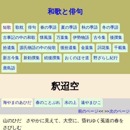
和歌と俳句
短歌
歌枕
俳句
春の季語
夏の季語
秋の季語
冬の季語
古事記の中の和歌
懐風藻
万葉集
伊勢物語
古今集
後撰集
拾遺集
源氏物語の中の短歌
後拾遺集
金葉集
詞花集
千載集
新古今集
新勅撰集
続後撰集
おくのほそ道
野ざらし紀行
鹿島詣
釈迢空
海やまのあひだ
春のことぶれ
水の上
遠やまひこ
前のページ
<< >>
次のページ
山のひだ さやかに見えて、大空に、昏れゆく菟道の春を
さびしむ