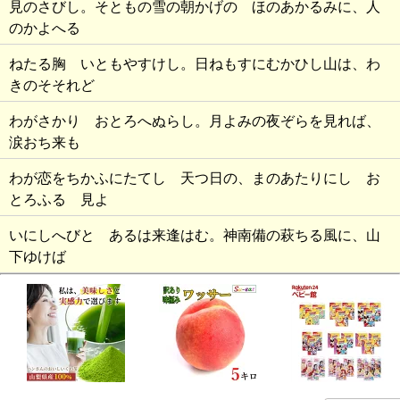
見のさびし。そともの雪の朝かげの ほのあかるみに、人
のかよへる
ねたる胸 いともやすけし。日ねもすにむかひし山は、わ
きのそそれど
わがさかり おとろへぬらし。月よみの夜ぞらを見れば、
涙おち来も
わが恋をちかふにたてし 天つ日の、まのあたりにし お
とろふる 見よ
いにしへびと あるは来逢はむ。神南備の萩ちる風に、山
下ゆけば