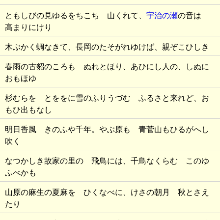
ともしびの見ゆるをちこち 山くれて、
宇治の瀬
の音は
高まりにけり
木ぶかく蜩なきて、長岡のたそがれゆけば、親ぞこひしき
春雨の古貂のころも ぬれとほり、あひにし人の、しぬに
おもほゆ
杉むらを とををに雪のふりうづむ ふるさと来れど、お
もひ出もなし
明日香風 きのふや千年。やぶ原も 青菅山もひるがへし
吹く
なつかしき故家の里の 飛鳥には、千鳥なくらむ このゆ
ふべかも
山原の麻生の夏麻を ひくなべに、けさの朝月 秋とさえ
たり