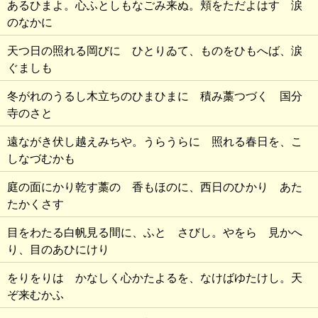
あるひまよ。心ふとしもなごみ来ぬ。頬をただよはす 涙
のなかに
天つ日の照れる岡びに ひとりゐて、ものをひもへば、涙
ぐましも
冬がれのうるし木立ちのひまひまに 積み藁つづく 国分
寺のさと
遠ながき伏し越えみちや。うらうらに 照れる春日を、こ
しなづむかも
庭の面にかり乾す藁の 香もほのに、西日のひかり あた
たかくさす
目をわたる白帆見る間に、ふと さびし。やをら 見かへ
り、目のあひにけり
をりをりは かなしく心かたよるを、なけばゆたけし。天
ぞ来むかふ