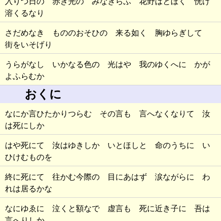
入りつ日の 赤き光の みなぎらふ 花野はとほく 恍け
溶くるなり
さだめなき もののおそひの 来る如く 胸ゆらぎして
街をいそげり
うらがなし いかなる色の 光はや 我のゆくへに かが
よふらむか
おくに
なにか言ひたかりつらむ その言も 言へなくなりて 汝
は死にしか
はや死にて 汝はゆきしか いとほしと 命のうちに い
ひけむものを
終に死にて 往かむ今際の 目にあはず 涙ながらに わ
れは居るかな
なにゆゑに 泣くと額なで 虚言も 死に近き子に 吾は
言へりしか