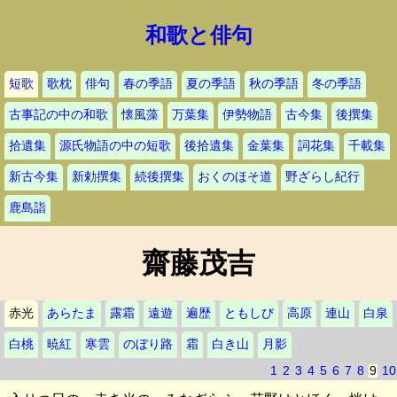
和歌と俳句
短歌
歌枕
俳句
春の季語
夏の季語
秋の季語
冬の季語
古事記の中の和歌
懐風藻
万葉集
伊勢物語
古今集
後撰集
拾遺集
源氏物語の中の短歌
後拾遺集
金葉集
詞花集
千載集
新古今集
新勅撰集
続後撰集
おくのほそ道
野ざらし紀行
鹿島詣
齋藤茂吉
赤光
あらたま
露霜
遠遊
遍歴
ともしび
高原
連山
白泉
白桃
暁紅
寒雲
のぼり路
霜
白き山
月影
1
2
3
4
5
6
7
8
9
10