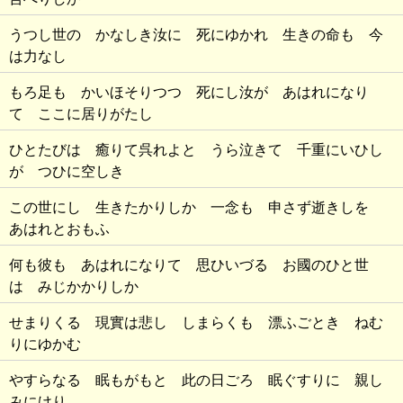
うつし世の かなしき汝に 死にゆかれ 生きの命も 今
は力なし
もろ足も かいほそりつつ 死にし汝が あはれになり
て ここに居りがたし
ひとたびは 癒りて呉れよと うら泣きて 千重にいひし
が つひに空しき
この世にし 生きたかりしか 一念も 申さず逝きしを
あはれとおもふ
何も彼も あはれになりて 思ひいづる お國のひと世
は みじかかりしか
せまりくる 現實は悲し しまらくも 漂ふごとき ねむ
りにゆかむ
やすらなる 眠もがもと 此の日ごろ 眠ぐすりに 親し
みにけり