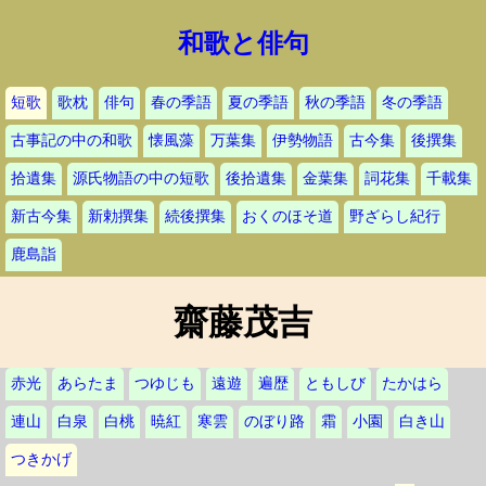
和歌と俳句
短歌
歌枕
俳句
春の季語
夏の季語
秋の季語
冬の季語
古事記の中の和歌
懐風藻
万葉集
伊勢物語
古今集
後撰集
拾遺集
源氏物語の中の短歌
後拾遺集
金葉集
詞花集
千載集
新古今集
新勅撰集
続後撰集
おくのほそ道
野ざらし紀行
鹿島詣
齋藤茂吉
赤光
あらたま
つゆじも
遠遊
遍歴
ともしび
たかはら
連山
白泉
白桃
暁紅
寒雲
のぼり路
霜
小園
白き山
つきかげ