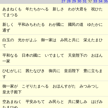
27
28
29
30
31
32
33
34
35
あまねくも 年たちかへる 新しさ わが大君を 祝ひた
てまつる
新しく 平和みちわたる わが國に 國民の道 ゆたかに
通ず
白玉の 光かがよふ 御一家は み民と共に 栄えたまひ
て
平和なる 日本の國に いでまして 天皇陛下の おほん
一家
ひむがしに 茜たなびき 御共に 皇后陛下 豊に立ちま
す
御一家が こぞりたまへる おほんすがた みつみつし
皇太子殿下
空あまねく 平安みちて み民らと 共に樂しみ はげみ
たまひぬ