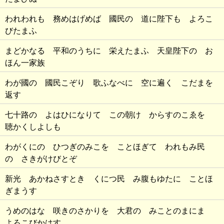
われわれも 務めはげめば 國民の 道に陛下も よろこ
びたまふ
まどかなる 平和のうちに 栄えたまふ 天皇陛下の お
ほん一家族
わが國の 國民こぞり 歌ふなべに 空に遍く こだまを
返す
七十路の よはひになりて この朝け からすのこゑを
聴かくしよしも
わがくにの ひつぎのみこを ことほぎて われもみ民
の さきがけびとぞ
新光 あかねさすとき くにつ民 み腹もゆたに ことほ
ぎまうす
うめのはな 咲きのさかりを 大君の みことのまにま
よろこびかはす