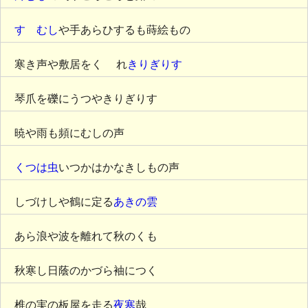
すゞむし
や手あらひするも蒔絵もの
寒き声や敷居をく ゞれ
きりぎりす
琴爪を礫にうつやきりぎりす
暁や雨も頻にむしの声
くつは虫
いつかはかなきしもの声
しづけしや鶴に定る
あきの雲
あら浪や波を離れて秋のくも
秋寒し日蔭のかづら袖につく
椎の実の板屋を走る
夜寒
哉