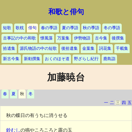
和歌と俳句
短歌
歌枕
俳句
春の季語
夏の季語
秋の季語
冬の季語
古事記の中の和歌
懐風藻
万葉集
伊勢物語
古今集
後撰集
拾遺集
源氏物語の中の短歌
後拾遺集
金葉集
詞花集
千載集
新古今集
新勅撰集
おくのほそ道
野ざらし紀行
鹿島詣
加藤暁台
春
夏
秋
冬
一
二
三
四
五
秋の蝶日の有うちに消うせる
鈴むし
の鳴やころころと露の玉