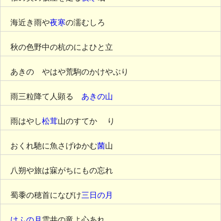
海近き雨や
夜寒
の濡むしろ
秋の色野中の杭のによひと立
あきのゝやはや荒駒のかけやぶり
雨三粒降て人顕るゝ
あきの山
雨はやし
松茸
山のすてか ゞり
おくれ馳に魚さげゆかむ
菌
山
八朔や旅は寐がちにもの忘れ
蜀黍の穂首になびけ
三日の月
けふの月
雲井の竜よ心あれ