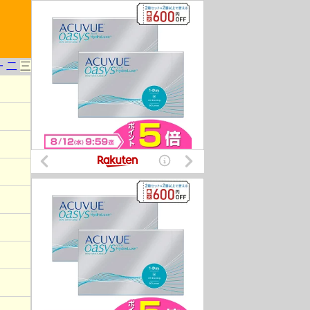
一
二
三