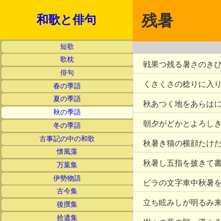
残暑
和歌と俳句
短歌
歌枕
戦果つ残る暑さのき
俳句
くさくさの稔りに入
春の季語
夏の季語
秋あつく地をあらは
秋の季語
朝夕がどかとよろし
冬の季語
古事記の中の和歌
秋暑き猫の横顔たけ
懐風藻
秋暑し五指を披きて
万葉集
伊勢物語
ビラの文字車中秋暑
古今集
立ち眩みしが明るみ
後撰集
拾遺集