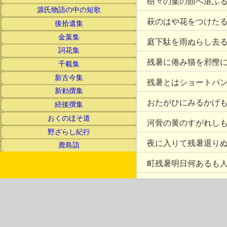
樹々の葉の顫へ湛ふ
源氏物語の中の短歌
萩のはや花をつけた
後拾遺集
金葉集
庭下駄を雨ぬらし去
詞花集
残暑に倦み猫を邪慳
千載集
新古今集
残暑とはショートパ
新勅撰集
おたがひにみるかげ
続後撰集
おくのほそ道
河骨の黄のすがれし
野ざらし紀行
夜に入りて残暑退り
鹿島詣
町残暑明日何あるも
牛掘でうなぎくひた
暑かりし日を思ひつ
夜も残暑パンク以上