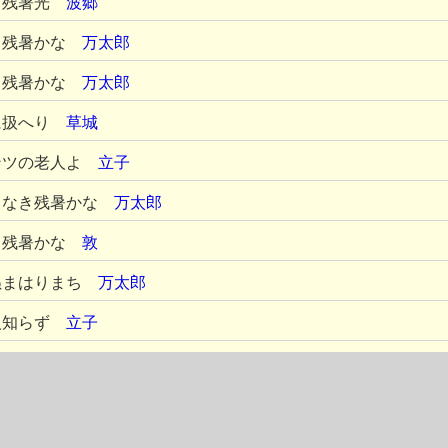
る残暑光
波郷
る残暑かな
万太郎
る残暑かな
万太郎
に扱へり
草城
ンツの老人よ
立子
もなき残暑かな
万太郎
も残暑かな
敦
ぬまはりまち
万太郎
人知らず
立子
る残暑かな
万太郎
つ残暑かな
虚子
の音一つ
草田男