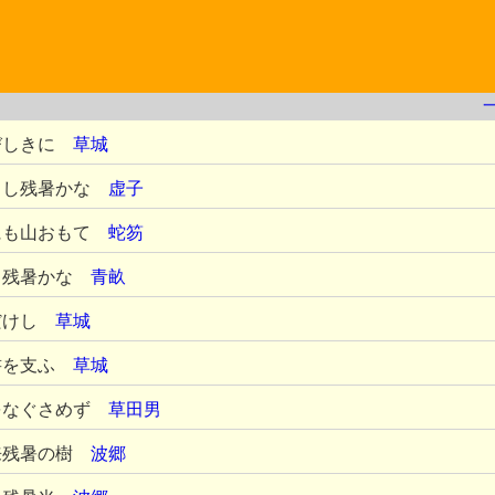
びしきに
草城
りし残暑かな
虚子
にも山おもて
蛇笏
き残暑かな
青畝
だけし
草城
書を支ふ
草城
をなぐさめず
草田男
来残暑の樹
波郷