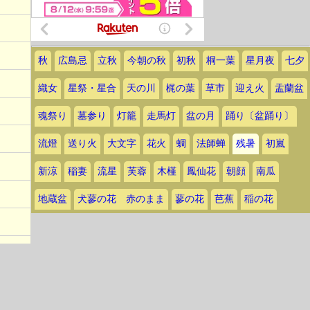
秋
広島忌
立秋
今朝の秋
初秋
桐一葉
星月夜
七夕
織女
星祭・星合
天の川
梶の葉
草市
迎え火
盂蘭盆
魂祭り
墓参り
灯籠
走馬灯
盆の月
踊り〔盆踊り〕
流燈
送り火
大文字
花火
蜩
法師蝉
残暑
初嵐
新涼
稲妻
流星
芙蓉
木槿
鳳仙花
朝顔
南瓜
地蔵盆
犬蓼の花 赤のまま
蓼の花
芭蕉
稲の花