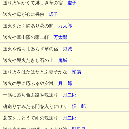
送り火やかくて淋しき草の宿
虚子
送火や母が心に幾佛
虚子
送火をたく隣あり萩の闇
万太郎
送火や草山蔭の家二軒
万太郎
送火や僧もまゐらず草の宿
鬼城
送火や迎火たきし石の上
鬼城
送り火をはたはたとふ妻子かな
蛇笏
送火の手に応ふるや夕嵐
月二郎
一筋に落ち合ふ路や魂送り
月二郎
魂送りすみたる門を入りにけり
悌二郎
蓑笠をまとうて雨の魂送り
月二郎