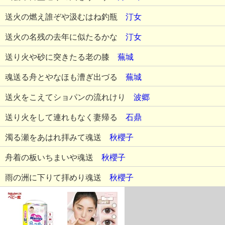
送火の燃え誰ぞや汲むはね釣瓶
汀女
送火の名残の去年に似たるかな
汀女
送り火や砂に突きたる老の膝
蕪城
魂送る舟とやなほも漕ぎ出づる
蕪城
送火をこえてショパンの流れけり
波郷
送り火をして連れもなく妻帰る
石鼎
濁る瀬をあはれ拝みて魂送
秋櫻子
舟着の板いちまいや魂送
秋櫻子
雨の洲に下りて拝めり魂送
秋櫻子