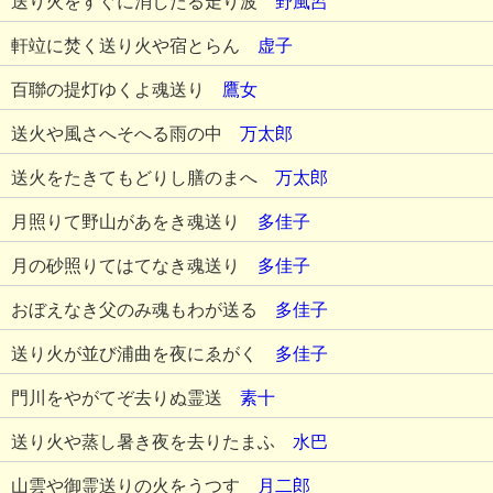
送り火をすぐに消したる走り波
野風呂
軒竝に焚く送り火や宿とらん
虚子
百聯の提灯ゆくよ魂送り
鷹女
送火や風さへそへる雨の中
万太郎
送火をたきてもどりし膳のまへ
万太郎
月照りて野山があをき魂送り
多佳子
月の砂照りてはてなき魂送り
多佳子
おぼえなき父のみ魂もわが送る
多佳子
送り火が並び浦曲を夜にゑがく
多佳子
門川をやがてぞ去りぬ霊送
素十
送り火や蒸し暑き夜を去りたまふ
水巴
山雲や御霊送りの火をうつす
月二郎