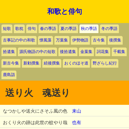
和歌と俳句
短歌
歌枕
俳句
春の季語
夏の季語
秋の季語
冬の季語
古事記の中の和歌
懐風藻
万葉集
伊勢物語
古今集
後撰集
拾遺集
源氏物語の中の短歌
後拾遺集
金葉集
詞花集
千載集
新古今集
新勅撰集
続後撰集
おくのほそ道
野ざらし紀行
鹿島詣
送り火 魂送り
なつかしや送火にさそふ風の色
来山
おくり火の跡は此世の蚊やり哉
也有