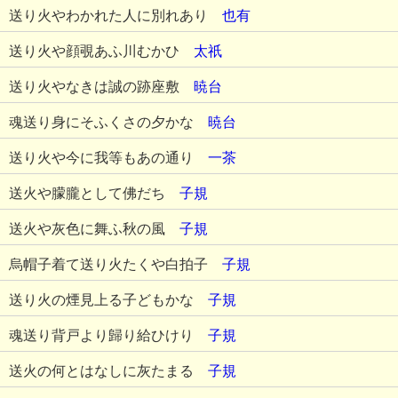
送り火やわかれた人に別れあり
也有
送り火や顔覗あふ川むかひ
太祇
送り火やなきは誠の跡座敷
暁台
魂送り身にそふくさの夕かな
暁台
送り火や今に我等もあの通り
一茶
送火や朦朧として佛だち
子規
送火や灰色に舞ふ秋の風
子規
烏帽子着て送り火たくや白拍子
子規
送り火の煙見上る子どもかな
子規
魂送り背戸より歸り給ひけり
子規
送火の何とはなしに灰たまる
子規