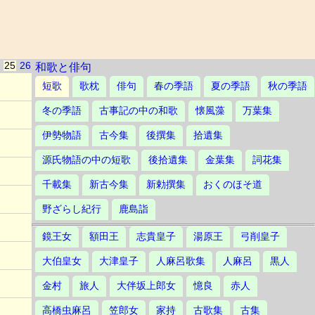
25
26
和歌と俳句
短歌
歌枕
俳句
春の季語
夏の季語
秋の季語
冬の季語
古事記の中の和歌
懐風藻
万葉集
伊勢物語
古今集
後撰集
拾遺集
源氏物語の中の短歌
後拾遺集
金葉集
詞花集
千載集
新古今集
新勅撰集
おくのほそ道
野ざらし紀行
鹿島詣
鏡王女
額田王
志貴皇子
湯原王
弓削皇子
大伯皇女
大津皇子
人麻呂歌集
人麻呂
黒人
金村
旅人
大伴坂上郎女
憶良
赤人
高橋虫麻呂
笠郎女
家持
古歌集
古集