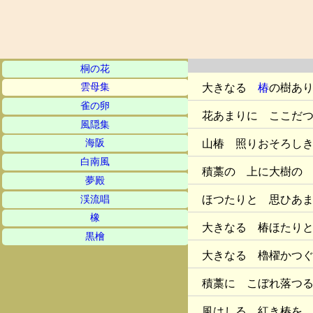
桐の花
大きなる
椿
の樹あ
雲母集
雀の卵
花あまりに ここだ
風隠集
山椿 照りおそろし
海阪
白南風
積藁の 上に大樹の
夢殿
ほつたりと 思ひあ
渓流唱
橡
大きなる 椿ほたり
黒檜
大きなる 櫓櫂かつ
積藁に こぼれ落つ
風はしる 紅き椿を