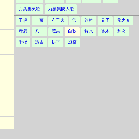
万葉集東歌
万葉集防人歌
子規
一葉
左千夫
節
鉄幹
晶子
龍之介
赤彦
八一
茂吉
白秋
牧水
啄木
利玄
千樫
憲吉
耕平
迢空