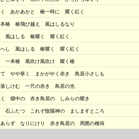
如く あかあかと 椿一時に 耀く紅く
一本椿 椿飛び越え 風はしるなり
し 風はしる 椿耀く 耀く紅く
かへし 風はしる 椿耀く 耀く紅く
つ 一本椿 風吹け風吹け 耀く椿
けて やや寒く まかがやく赤き 鳥居小さしも
 落しけむ 一尺の赤き 鳥居の光
蒔く 畑中の 赤き鳥居の しみらの耀き
と 石ふたつ これぞ陰陽神の ましますところ
もあらず なりにけり 赤き鳥居の 周囲の種蒔