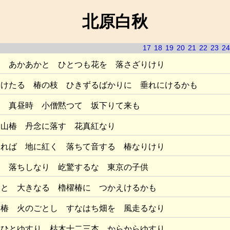
北原白秋
17
18
19
20
21
22
23
24
り あかあかと ひとつも花を 落さざりけり
つけたる 椿の枝 ひきずるばかりに 垂れにけるかも
き 真昼時 小僧黙つて 坂下りて来も
 山椿 丹念に落す 花真紅なり
まれば 地に紅く 落ちて音する 椿なりけり
と 落ちしなり 屹驚するな 東京の子供
ぐと 大きなる 櫓櫂椿に つかえけるかも
る椿 火のごとし すなはち畑を 風走るなり
 ひとゆすり 枯木十二三本 からからゆすり