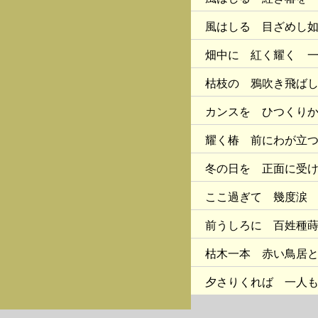
風はしる 目ざめし
畑中に 紅く耀く 
枯枝の 鴉吹き飛ば
カンスを ひつくり
耀く椿 前にわが立
冬の日を 正面に受
ここ過ぎて 幾度涙
前うしろに 百姓種
枯木一本 赤い鳥居
夕さりくれば 一人