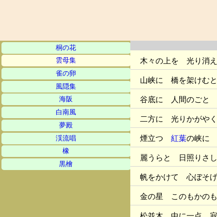
桐の花
木々の上を 光り消
雲母集
雀の卵
山峡に 橋を架けむ
風隠集
谷底に 人間のごと
海阪
白南風
二方に 光りかがや
夢殿
煙立つ
紅葉
の峡に
渓流唱
橡
麗うらと 日照りさ
黒檜
帆をかけて 心ぼそ
金の星 このもかの
松並木 中に一点 