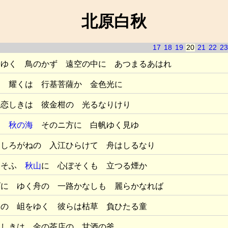
北原白秋
17
18
19
20
21
22
23
えゆく 鳥のかず 遠空の中に あつまるあはれ
と 耀くは 行基菩薩か 金色光に
 恋しきは 彼金柑の 光るなりけり
く
秋の海
そのニ方に 白帆ゆく見ゆ
 しろがねの 入江ひらけて 舟はしるなり
しそふ
秋山
に 心ぼそくも 立つる煙か
げに ゆく舟の 一路かなしも 麗らかなれば
もの 岨をゆく 彼らは枯草 負ひたる童
寂しきは 金の茶店の 甘酒の釜