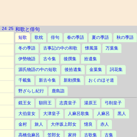
24
25
和歌と俳句
短歌
歌枕
俳句
春の季語
夏の季語
秋の季語
冬の季語
古事記の中の和歌
懐風藻
万葉集
伊勢物語
古今集
後撰集
拾遺集
源氏物語の中の短歌
後拾遺集
金葉集
詞花集
千載集
新古今集
新勅撰集
おくのほそ道
野ざらし紀行
鹿島詣
鏡王女
額田王
志貴皇子
湯原王
弓削皇子
大伯皇女
大津皇子
人麻呂歌集
人麻呂
黒人
金村
旅人
大伴坂上郎女
憶良
赤人
高橋虫麻呂
笠郎女
家持
古歌集
古集