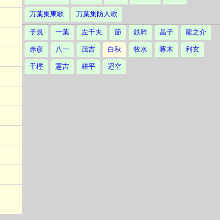
万葉集東歌
万葉集防人歌
子規
一葉
左千夫
節
鉄幹
晶子
龍之介
赤彦
八一
茂吉
白秋
牧水
啄木
利玄
千樫
憲吉
耕平
迢空