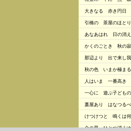
大きなる 赤き円日
引橋の 茶屋のほと
あなあはれ 日の消
かくのごとき 秋の
那辺より 出で来し
秋の色 いまか極ま
人はいま 一番高き
一心に 遊ぶ子ども
藁屋あり はなつる
けつけつと 鳴くは
金の星 ひとつ消え