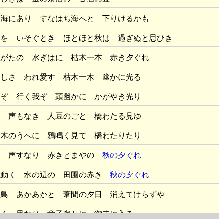
 海にあり すなはち海へと 下りけるかも
りを いそぐとき ほとほと秋は 過ぎぬと思ひき
えがたの 水ぎはに 枯木一本 赤き夕ぐれ
寂しさ われ愛す 枯木一木 幽かに光る
我ぞ 行く我ぞ 頭幽かに かがやき光り
る 声もなき 人豆のごと 橋わたる見ゆ
 木のうへに 鴉鳴く見て 橋わたりたり
の 声すなり 赤きとまやの
秋の夕ぐれ
べ動く 水の辺の 田圃の赤き
秋の夕ぐれ
何鳥 あかあかと 葦間の夕日 消えてけらずや
ゆく 思なり 童子幽かに 御寺に入る