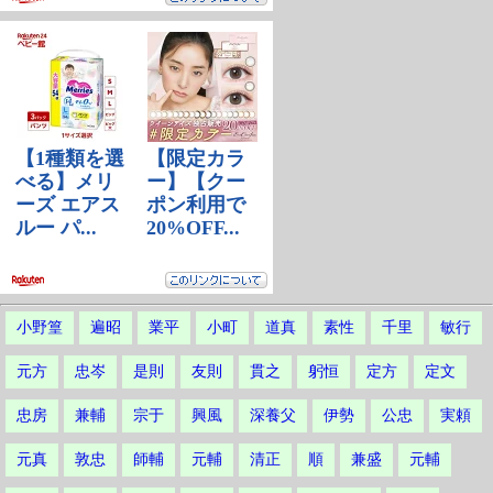
小野篁
遍昭
業平
小町
道真
素性
千里
敏行
元方
忠岑
是則
友則
貫之
躬恒
定方
定文
忠房
兼輔
宗于
興風
深養父
伊勢
公忠
実頼
元真
敦忠
師輔
元輔
清正
順
兼盛
元輔