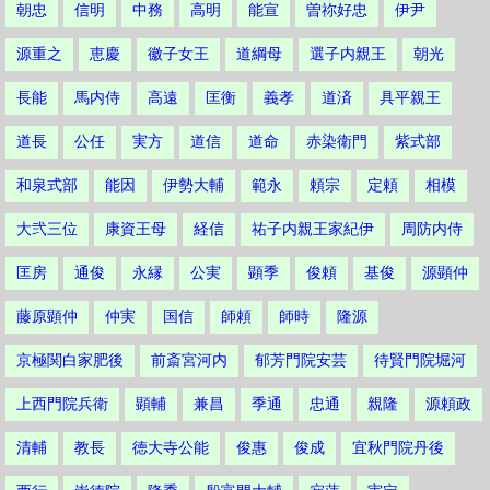
朝忠
信明
中務
高明
能宣
曽祢好忠
伊尹
源重之
恵慶
徽子女王
道綱母
選子内親王
朝光
長能
馬内侍
高遠
匡衡
義孝
道済
具平親王
道長
公任
実方
道信
道命
赤染衛門
紫式部
和泉式部
能因
伊勢大輔
範永
頼宗
定頼
相模
大弐三位
康資王母
経信
祐子内親王家紀伊
周防内侍
匡房
通俊
永縁
公実
顕季
俊頼
基俊
源顕仲
藤原顕仲
仲実
国信
師頼
師時
隆源
京極関白家肥後
前斎宮河内
郁芳門院安芸
待賢門院堀河
上西門院兵衛
顕輔
兼昌
季通
忠通
親隆
源頼政
清輔
教長
徳大寺公能
俊惠
俊成
宜秋門院丹後