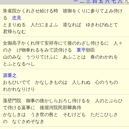
一
二
三
四
五
六
七
八
九
朱雀院かくれさせ給ける時 彼御をくりに参りてよみ侍け
る
忠見
とまりぬる 人だにまよふ 道なれば ゆきわびぬとて
君帰らなむ
女御高子かくれ侍て安祥寺にて後のわざし侍けるに 人々
のさゝげ物奉れるをみて読侍ける
業平
朝臣
山のみな うつりてけふに あふことは 春のわかれを
とふとなるべし
源重之
おもひいでて かなしきものは 人しれぬ 心のうちの
わかれなりけり
藻壁門院 御事の後かしらおろし侍けるを 人のとぶらひ
て侍ける返事に 後堀河院民部卿典侍
かなしきは うき世の咎と そむけども ただこひしさ
の なぐさめぞなき