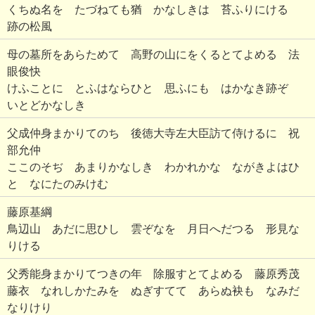
くちぬ名を たづねても猶 かなしきは 苔ふりにける
跡の松風
母の墓所をあらためて 高野の山にをくるとてよめる 法
眼俊快
けふことに とふはならひと 思ふにも はかなき跡ぞ
いとどかなしき
父成仲身まかりてのち 後徳大寺左大臣訪て侍けるに 祝
部允仲
ここのそぢ あまりかなしき わかれかな ながきよはひ
と なにたのみけむ
藤原基綱
鳥辺山 あだに思ひし 雲ぞなを 月日へだつる 形見な
りける
父秀能身まかりてつきの年 除服すとてよめる 藤原秀茂
藤衣 なれしかたみを ぬぎすてて あらぬ袂も なみだ
なりけり