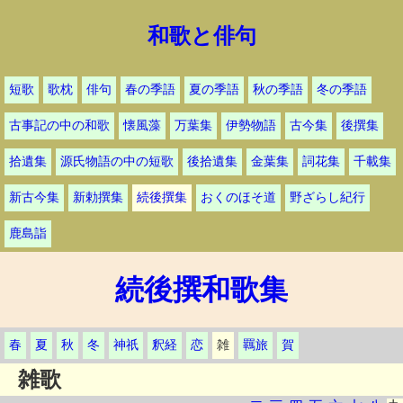
和歌と俳句
短歌
歌枕
俳句
春の季語
夏の季語
秋の季語
冬の季語
古事記の中の和歌
懐風藻
万葉集
伊勢物語
古今集
後撰集
拾遺集
源氏物語の中の短歌
後拾遺集
金葉集
詞花集
千載集
新古今集
新勅撰集
続後撰集
おくのほそ道
野ざらし紀行
鹿島詣
続後撰和歌集
春
夏
秋
冬
神祇
釈経
恋
雑
羈旅
賀
雑歌