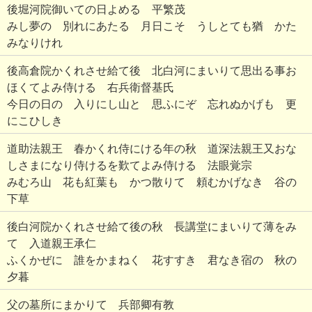
後堀河院御いての日よめる 平繁茂
みし夢の 別れにあたる 月日こそ うしとても猶 かた
みなりけれ
後高倉院かくれさせ給て後 北白河にまいりて思出る事お
ほくてよみ侍ける 右兵衛督基氏
今日の日の 入りにし山と 思ふにぞ 忘れぬかげも 更
にこひしき
道助法親王 春かくれ侍にける年の秋 道深法親王又おな
しさまになり侍けるを歎てよみ侍ける 法眼覚宗
みむろ山 花も紅葉も かつ散りて 頼むかげなき 谷の
下草
後白河院かくれさせ給て後の秋 長講堂にまいりて薄をみ
て 入道親王承仁
ふくかぜに 誰をかまねく 花すすき 君なき宿の 秋の
夕暮
父の墓所にまかりて 兵部卿有教