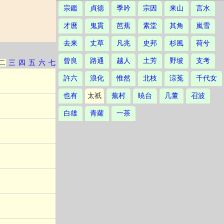
宗鑑
貞徳
季吟
宗因
来山
言水
才麿
鬼貫
芭蕉
素堂
其角
嵐雪
去来
丈草
凡兆
史邦
杉風
荷兮
曾良
路通
越人
土芳
野坡
支考
二
三
四
五
六
七
許六
浪化
惟然
北枝
涼菟
千代女
也有
太祇
蕪村
暁台
几董
召波
白雄
青蘿
一茶