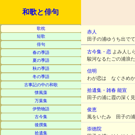
和歌と俳句
歌枕
赤人
短歌
田子の浦ゆうち出で
俳句
古今集・恋
よみ人し
春の季語
駿河なるたごの浦浪
夏の季語
秋の季語
信明
冬の季語
わが恋は なぐさめ
古事記の中の和歌
拾遺集・雑春
能宣
懐風藻
田子の浦に霞の深く
万葉集
伊勢物語
俊恵
風をいたみ 田子の
古今集
後撰集
崇徳院
拾遺集