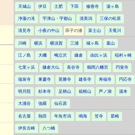
天城山
伊豆
土肥
下田
修善寺
湯ヶ島
浄蓮の滝
宇津山・宇都山
清美潟
三保の松原
清見寺
小夜の中山
田子の浦
富士山
天竜川
川崎
横浜
横須賀
三浦
城ヶ島
葉山
江ノ島
大磯
鴫立沢
鎌倉
由比ヶ浜
稲村ヶ崎
七里ヶ浜
鎌倉大仏
長谷寺
鶴岡八幡宮
円覚寺
瑞泉寺
東慶寺
英勝寺
建長寺
寿福寺
円応寺
明月院
杉本寺
足柄山
箱根山
芦ノ湖
湯本
大涌谷
強羅
仙石原
名古屋
熱田
年魚市潟
鳴海
笠寺
星崎
伊良古崎
八つ橋