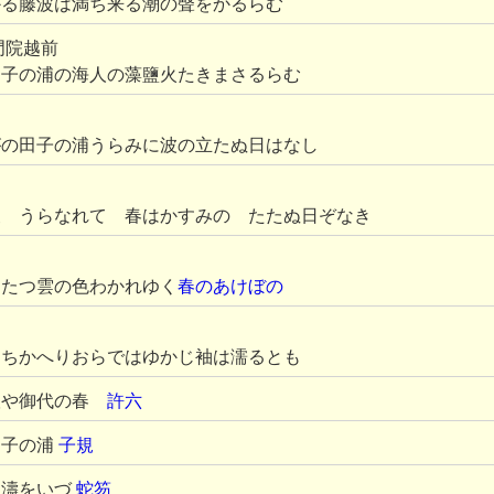
かる藤波は満ち来る潮の聲をかるらむ
門院越前
田子の浦の海人の藻鹽火たきまさるらむ
がの田子の浦うらみに波の立たぬ日はなし
波 うらなれて 春はかすみの たたぬ日ぞなき
にたつ雲の色わかれゆく
春のあけぼの
たちかへりおらではゆかじ袖は濡るとも
根や御代の春
許六
田子の浦
子規
日
濤をいづ
蛇笏