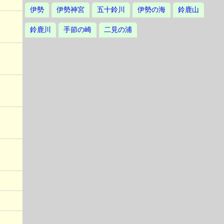
伊勢
伊勢神宮
五十鈴川
伊勢の海
鈴鹿山
鈴鹿川
手節の崎
二見の浦