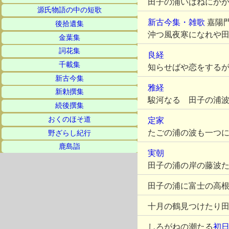
田子の浦いはねにか
源氏物語の中の短歌
新古今集・雑歌
嘉陽
後拾遺集
沖つ風夜寒になれや
金葉集
詞花集
良経
千載集
知らせばや恋をする
新古今集
雅経
新勅撰集
駿河なる 田子の浦
続後撰集
おくのほそ道
定家
たごの浦の波も一つ
野ざらし紀行
鹿島詣
実朝
田子の浦の岸の藤波
田子の浦に富士の高
十月の鶴見つけたり
しろがねの潮たる
初