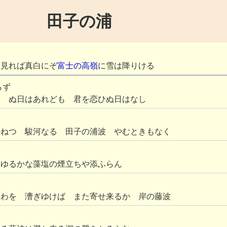
田子の浦
て見れば真白にぞ
富士の高嶺
に雪は降りける
らず
たゝぬ日はあれども 君を恋ひぬ日はなし
かねつ 駿河なる 田子の浦波 やむときもなく
見ゆるかな藻塩の煙立ちや添ふらん
浦わを 漕ぎゆけば また寄せ来るか 岸の藤波