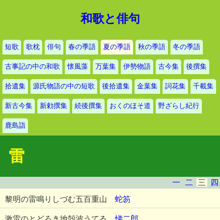
和歌と俳句
短歌
歌枕
俳句
春の季語
夏の季語
秋の季語
冬の季語
古事記の中の和歌
懐風藻
万葉集
伊勢物語
古今集
後撰集
拾遺集
源氏物語の中の短歌
後拾遺集
金葉集
詞花集
千載集
新古今集
新勅撰集
続後撰集
おくのほそ道
野ざらし紀行
鹿島詣
雷
一
二
三
四
黎明の雷鳴りしづむ五百重山
蛇笏
激雷のとどろき地殻波うてる
悌二郎