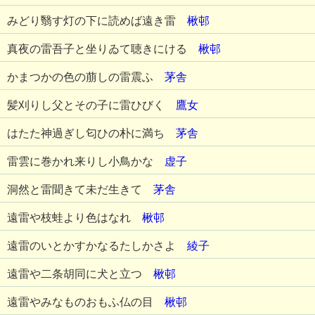
みどり翳す灯の下に読めば遠き雷
楸邨
真夜の雷吾子と坐りゐて聴きにける
楸邨
かまつかの色の萠しの雷震ふ
茅舎
髪刈りし父とその子に雷ひびく
鷹女
はたた神過ぎし匂ひの朴に満ち
茅舎
雷雲に巻かれ来りし小鳥かな
虚子
洞然と雷聞きて未だ生きて
茅舎
遠雷や枝蛙より色はなれ
楸邨
遠雷のいとかすかなるたしかさよ
綾子
遠雷や二条胡同に犬と立つ
楸邨
遠雷やみなものおもふ仏の目
楸邨