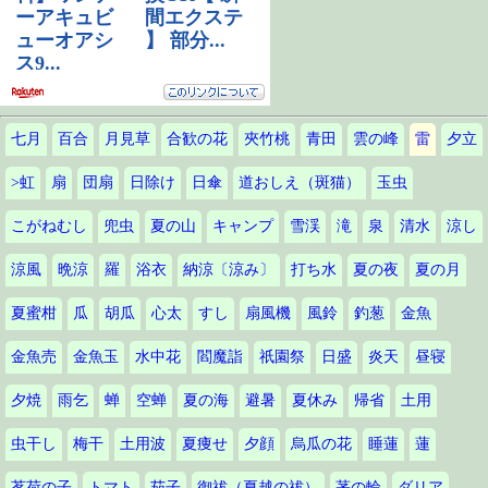
七月
百合
月見草
合歓の花
夾竹桃
青田
雲の峰
雷
夕立
>虹
扇
団扇
日除け
日傘
道おしえ（斑猫）
玉虫
こがねむし
兜虫
夏の山
キャンプ
雪渓
滝
泉
清水
涼し
涼風
晩涼
羅
浴衣
納涼〔涼み〕
打ち水
夏の夜
夏の月
夏蜜柑
瓜
胡瓜
心太
すし
扇風機
風鈴
釣葱
金魚
金魚売
金魚玉
水中花
閻魔詣
祇園祭
日盛
炎天
昼寝
夕焼
雨乞
蝉
空蝉
夏の海
避暑
夏休み
帰省
土用
虫干し
梅干
土用波
夏痩せ
夕顔
烏瓜の花
睡蓮
蓮
茗荷の子
トマト
茄子
御祓（夏越の祓）
茅の輪
ダリア