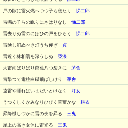
戸の隙に雷火燃へつつ子ら寝たり
悌二郎
雷鳴の子らの眠りにさはりなし
悌二郎
雷去りぬ雷のにほひの戸をひらく
悌二郎
雷険し消ぬべき灯うち仰ぎ
貞
雷近く林相翳を深うしぬ
亞浪
大雷雨ばりばり芭蕉八つ裂きに
茅舎
雷撃つて電柱白磁飛ばしけり
茅舎
遠雷や睡ればいまだいとけなく
汀女
うつくしくかみなりひびく草葉かな
耕衣
昇降機しづかに雷の夜を昇る
三鬼
屋上の高き女体に雷光る
三鬼