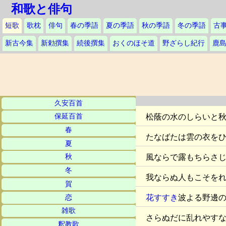
和歌と俳句
短歌
歌枕
俳句
春の季語
夏の季語
秋の季語
冬の季語
古
新古今集
新勅撰集
続後撰集
おくのほそ道
野ざらし紀行
鹿
久安百首
松蔭の水のしらいと
保延百首
春
たなばたは雲の衣を
夏
風ならで露もちらさ
秋
冬
我ならぬ人もこそを
賀
花すすき
波よる野邊
恋
雑歌
さらぬだに乱れやす
釈教歌