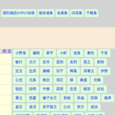
源氏物語の中の短歌
後拾遺集
金葉集
詞花集
千載集
三
四
五
小野篁
遍昭
業平
小町
道真
素性
千里
敏行
元方
忠岑
是則
友則
貫之
躬恒
定文
忠房
兼輔
宗于
興風
深養父
伊勢
公忠
元真
敦忠
清正
順
兼盛
元輔
朝忠
信明
中務
高明
忠見
能宣
好忠
重之
恵慶
徽子女王
長能
高遠
匡衡
義孝
嘉言
道済
具平親王
公任
実方
道信