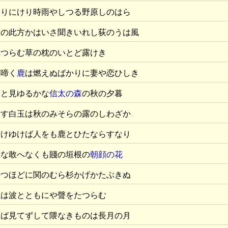
なりにけり時雨やしつる野原しのはら
秋の此方かはいさ聞きいれし荻のうは風
へつらむ草の枕のいとど露けき
に啼く
鹿
は燃えぬばかりに妻や恋ひしき
きと見ゆるかな
信太の森
の秋の夕暮
らす白玉は秋のみそらの露のしわざか
分けゆけば人をも鹿とひたならすなり
りな敢へなくも賤の垣根の
朝顔の花
待つほどに関のむら杉かげかたぶきぬ
蟲は波とともにや聲をたつらむ
をば見てずして隈なきものは長月の月