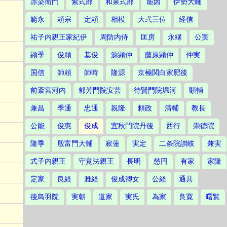
赤染衛門
紫式部
和泉式部
能因
伊勢大輔
範永
頼宗
定頼
相模
大弐三位
経信
祐子内親王家紀伊
周防内侍
匡房
永縁
公実
顕季
俊頼
基俊
源顕仲
藤原顕仲
仲実
国信
師頼
師時
隆源
京極関白家肥後
前斎宮河内
郁芳門院安芸
待賢門院堀河
顕輔
兼昌
季通
忠通
親隆
頼政
清輔
教長
公能
俊惠
俊成
宜秋門院丹後
西行
崇徳院
隆季
殷富門大輔
寂蓮
実定
二条院讃岐
兼実
式子内親王
守覚法親王
長明
慈円
有家
家隆
定家
良経
雅経
俊成卿女
公経
通具
後鳥羽院
実朝
道家
実氏
為家
良寛
曙覧