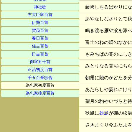
藤袴しをるばかりに
神社歌
右大臣家百首
あやなしなさりとて
伊勢百首
鳴き渡る雁や涙を添
賀茂百首
春日百首
富士のねの烟のなか
住吉百首
もみちばの闇のにし
日吉百首
御室五十首
みとりなる苔ぢにち
正治初度百首
朝霧に賤のかどたを
千五百番歌合
為忠家初度百首
あたらしや萎れにけ
為忠家後度百首
望月の駒やいづらと
秋風に
雄島
が磯の松
さきまくり今ふたよ