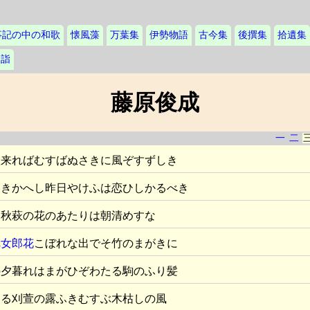
事記の中の和歌
懐風藻
万葉集
伊勢物語
古今集
後撰集
拾遺集
島詣
藤原俊成
一
二
秋来ればむすばぬさきに風ぞすずしき
ひきかへし昨日やけふは恋ひしかるべき
じ秋萩の花のあたりは朝清めすな
れ
女郎花
こぼれな出でそ竹のまがきに
の夕暮れはまがひぞわたる駒のふり髪
なる刈萱の露ふきむすぶ木枯しの風