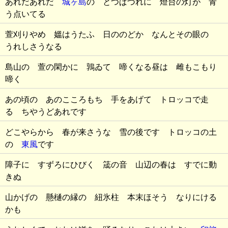
あれだあれだ
城ヶ島
の とつぱづれに 燈台の灯が 青
う点いてる
萱刈りやめ 媼はうたふ 日ののどか なんとその眼の
うれしさうなる
島山の 萱の閑かに 鶉ゐて 啼くなる昼は 雌もこもり
啼く
あの頃の あのこころもち 手をあげて トロッコで走
る ちやうどあれです
どこやらから 春が来さうな 雪の後です トロッコの土
の
東風
です
障子に すずろにひびく 筬の音 山辺の春は すでに動
きぬ
山かげの 懸樋の縁の 紐氷柱 本末ほそう なりにける
かも