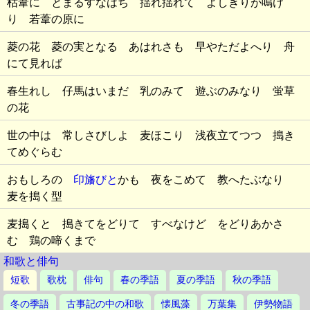
枯葦に とまるすなはち 揺れ揺れて よしきりが鳴け
り 若葦の原に
菱の花 菱の実となる あはれさも 早やただよへり 舟
にて見れば
春生れし 仔馬はいまだ 乳のみて 遊ぶのみなり 蛍草
の花
世の中は 常しさびしよ 麦ほこり 浅夜立てつつ 搗き
てめぐらむ
おもしろの
印旛びと
かも 夜をこめて 教へたぶなり
麦を搗く型
麦搗くと 搗きてをどりて すべなけど をどりあかさ
む 鶏の啼くまで
和歌と俳句
短歌
歌枕
俳句
春の季語
夏の季語
秋の季語
冬の季語
古事記の中の和歌
懐風藻
万葉集
伊勢物語