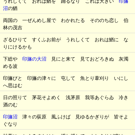
うれしくて おれは鰌を 踊るなり これは大きい
印旛
沼
の鰌
両国の 一ぜんめし屋で わかれたる そののち恋し 伯
林の茂吉
ざるひりて すくふお前が うれしくて おれは鰌に な
りにけるかも
下総や
印旛の大沼
見にと来て 見ておどろきぬ 灰濁
める波
印旛びと 印旛の津々に 屯して 魚とり葦刈り いにし
へ思はむ
日の照りて 茅花そよめく 浅茅原 我等あぐらゐ 冷き
酒のむ
印旛沼
津々の荻原 風ふけば 見ゆるかぎりが 皆そよ
ぐなり