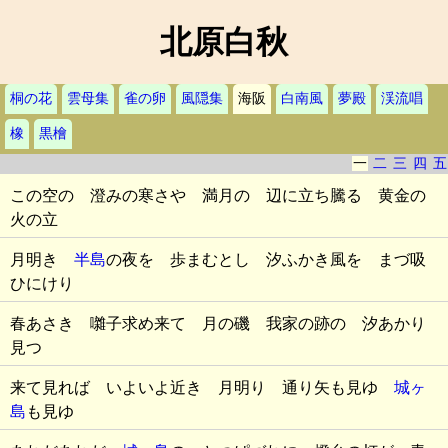
北原白秋
桐の花
雲母集
雀の卵
風隠集
海阪
白南風
夢殿
渓流唱
橡
黒檜
一
二
三
四
五
この空の 澄みの寒さや 満月の 辺に立ち騰る 黄金の
火の立
月明き
半島
の夜を 歩まむとし 汐ふかき風を まづ吸
ひにけり
春あさき 囃子求め来て 月の磯 我家の跡の 汐あかり
見つ
来て見れば いよいよ近き 月明り 通り矢も見ゆ
城ヶ
島
も見ゆ