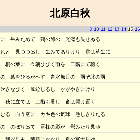
北原白秋
9
10
11
12
13
14
15
16
りに 生みためて 鶏の卵の 光澤も失せぬる
はれと 見つつゐし 生みてありけり 鶏は草生に
し 桐の葉に 今朝ひびく雨を 二階にて聴く
懸の 葉をひるがへす 青水無月の 雨ぞ此の雨
 吹きなびく 風竝しるし かがやきにけり
の 穂に立てば 二階も暑し 窗は開け置く
こむる 向う空に カキ色の氣球 熱しきりたる
スの のぼりゐて 電柱の影が 彎みたり見ゆ
る 我が歩み 陸橋にかかり 夏の富士見ゆ