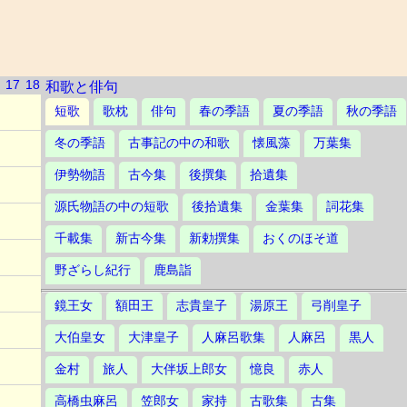
17
18
和歌と俳句
短歌
歌枕
俳句
春の季語
夏の季語
秋の季語
冬の季語
古事記の中の和歌
懐風藻
万葉集
伊勢物語
古今集
後撰集
拾遺集
源氏物語の中の短歌
後拾遺集
金葉集
詞花集
千載集
新古今集
新勅撰集
おくのほそ道
野ざらし紀行
鹿島詣
鏡王女
額田王
志貴皇子
湯原王
弓削皇子
大伯皇女
大津皇子
人麻呂歌集
人麻呂
黒人
金村
旅人
大伴坂上郎女
憶良
赤人
高橋虫麻呂
笠郎女
家持
古歌集
古集