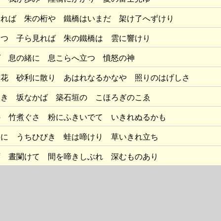
見れば 朱の桁や 鐵橋はいまだ 架け了へずけり
うつ 子ら見れば 朱の鐵橋は 雲に響けり
ば 息の緒に 息こらへ立つ 憤怒の神
鈴花 砂利に散り あはれなるかなや 照りのはげしさ
しき 坂なかば 築石垣の こほろぎのこゑ
の 竹煮ぐさ 粉にふきいでて いきれぬるかも
峡に うちひびき 蛙は啼けり 草いきれ立ち
ず 晝闌けて 間を啼きしぶれ 深むものあり