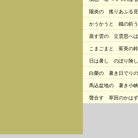
陽炎の 搖りあふる
かうかうと 鐵の鋲
蒸す雲の 立雲思へ
こまごまと 茱萸の
日は暑し のぼり険
白榮の 暑き日でり
馬込盆地の 暑き小
聲合す 草田のかは