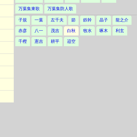
万葉集東歌
万葉集防人歌
子規
一葉
左千夫
節
鉄幹
晶子
龍之介
赤彦
八一
茂吉
白秋
牧水
啄木
利玄
千樫
憲吉
耕平
迢空