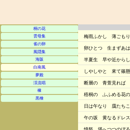
桐の花
梅雨ふかし 薄ごも
雲母集
雀の卵
卵ひとつ 生まずあ
風隠集
半夏生 早や近から
海阪
白南風
しやしやと 來て篠
夢殿
断層の 青萱見れば
渓流唱
橡
梧桐の ふふめる花
黒檜
日は午なり 靄たち
午の坂 黄なるドレ
憤怒 堪へつつのぼ