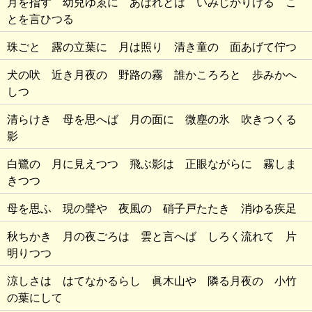
月を指す 幼兒ゆゑに あはれとは いみじかりける こ
とを言ひつる
珠ごと 露の立葉に 月は照り 清き童の 面あげて佇つ
犬の吠 近き月夜の 野路の霧 誰かころろと 歩みかへ
しつ
清らけき 母を思へば 月の面に 微塵の氷 吹きつくる
影
白鷺の 月に見えつつ 飛ぶ影は 正眼ながらに 霧しま
きつつ
母を思ふ 現の聲や 夜風の 硝子戸たたき 消ゆる疾足
秋ちかき 月の夜ごろは 雲と言へば しろく流れて 片
明りつつ
涼しさは はてなかるらし 眞木山や 隣る月夜の 小竹
の葉にして