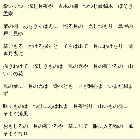
影いくつ 涼し月夜や 古木の梅 つつじ藤錦木 ほそき
孟宗
梨の棚 あをきすはえに 照る月の 光しづもり 鳥屋の
戸も見ゆ
草ごもる かけろ探すと 子らは出て 月にわけをり 薄
き月夜に
掻きわけて 涼しきものは 篶の秀や 月の夜ごろの 山
いもの花
篶の葉に 月の光は 遊べども 吾が利心よ いまだ和ま
ず
咲くものは つひにあはれよ 月夜照り 山いもの蔓に
そよぐ涼風
おもしろの 月の夜ごろや 草に居て 眼に入る物の 風
そよぐなり