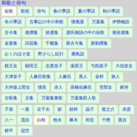
和歌と俳句
短歌
歌枕
俳句
春の季語
夏の季語
秋の季語
冬の季語
古事記の中の和歌
懐風藻
万葉集
伊勢物語
古今集
後撰集
拾遺集
源氏物語の中の短歌
後拾遺集
金葉集
詞花集
千載集
新古今集
新勅撰集
おくのほそ道
野ざらし紀行
鹿島詣
鏡王女
額田王
志貴皇子
湯原王
弓削皇子
大伯皇女
大津皇子
人麻呂歌集
人麻呂
黒人
金村
旅人
大伴坂上郎女
憶良
赤人
高橋虫麻呂
笠郎女
家持
古歌集
古集
万葉集東歌
万葉集防人歌
子規
一葉
左千夫
節
鉄幹
晶子
龍之介
赤彦
八一
茂吉
白秋
牧水
啄木
利玄
千樫
憲吉
耕平
迢空