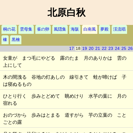
北原白秋
桐の花
雲母集
雀の卵
風隠集
海阪
白南風
夢殿
渓流唱
橡
黒檜
17
18
19
20
21
22
23
24
25
26
女童が まつ毛にやどる 露のたま 月のありかは 雲の
上にして
木の間洩る 谷地の灯あしの 線引きて 蛙が啼けば 子
は寝ぬるもの
ひとり行く 歩みとどめて 眺めけり 水芋の葉に 月の
宿れる
おのづから 歩みはとまる 道すがら 芋の立葉の こと
ごとの露