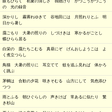
眼もひらく 初夏の清しさ 我聴けり かつこうかつこう
の 光の録音
深かりし 霧霽れゆきて 谷地田には 月照れりとふ 明
日から暑し
靄ごもり 大暑の照りの しづけきは 寒かるがごとし
蝶ひらら居る
白栄の 靄たちこむる 真昼にぞ げんおしようこは よ
く煮立つらし
鳥猫 大暑の照りに 耳立てて 蚊を追ふ見れば 体かろ
く跳ぶ
茅蜩は 合歓の夕花 咲きそむる 山方にして 気色添ひ
つつ
雨とふる 朝ひぐらしの 声きけば 常あるに似たり 繁
き杉山