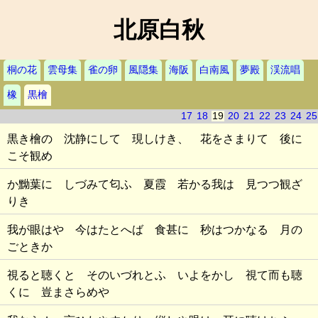
北原白秋
桐の花
雲母集
雀の卵
風隠集
海阪
白南風
夢殿
渓流唱
橡
黒檜
17
18
19
20
21
22
23
24
25
黒き檜の 沈静にして 現しけき、 花をさまりて 後に
こそ観め
か黝葉に しづみて匂ふ 夏霞 若かる我は 見つつ観ざ
りき
我が眼はや 今はたとへば 食甚に 秒はつかなる 月の
ごときか
視ると聴くと そのいづれとふ いよをかし 視て而も聴
くに 豈まさらめや