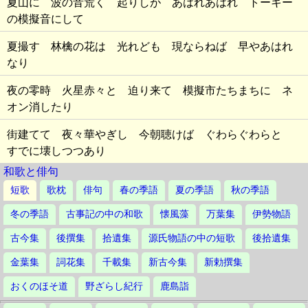
夏山に 波の音荒く 起りしが あはれあはれ トーキー
の模擬音にして
夏撮す 林檎の花は 光れども 現ならねば 早やあはれ
なり
夜の零時 火星赤々と 迫り来て 模擬市たちまちに ネ
オン消したり
街建てて 夜々華やぎし 今朝聴けば ぐわらぐわらと
すでに壊しつつあり
和歌と俳句
短歌
歌枕
俳句
春の季語
夏の季語
秋の季語
冬の季語
古事記の中の和歌
懐風藻
万葉集
伊勢物語
古今集
後撰集
拾遺集
源氏物語の中の短歌
後拾遺集
金葉集
詞花集
千載集
新古今集
新勅撰集
おくのほそ道
野ざらし紀行
鹿島詣