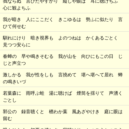
我ならぬ 言ひたやすかり 縦しや眼は 耳に聴けちふ
心に観よちふ
我が暗き 人にここだく きこゆるは 勢ふに似たり 言
ひて何せむ
馴れにけり 暗き視界も よのつねは かくあるごとく
見つつ安らに
春蝉の 早や鳴きそむる 我が山を 向ひにもこの日 じ
じと声立つ
激しかる 我が性をしも 言撓めて 堪へ堪へて居れ 蝉
の鳴きいづ
若葉森に 雨呼ぶ蛙 湯に聴けば 煙筒を揺りて 声湧く
ごとし
郭公の 録音聴くと 楢わか葉 風あざやけき 庭に眼は
留む