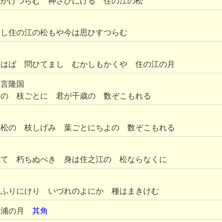
 かけつらむ 神さびにける 住の江の松
けし住の江の松もや今は思ひすつらむ
いはば 問ひてまし むかしもかくや 住の江の月
言隆国
松の 枝ごとに 君が千歳の 数ぞこもれる
ふ松の 枝しげみ 葉ごとにちよの 数ぞこもれる
れて 朽ちぬべき 身は住之江の 松ならなくに
 ふりにけり いづれのよにか 種はまきけむ
て浦の月
其角