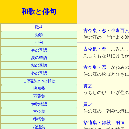
和歌と俳句
歌枕
古今集・恋
・
小倉百
短歌
住の江の 岸による
俳句
古今集・恋
よみ人し
春の季語
久しくもなりにける
夏の季語
秋の季語
古今集・恋
かねみの
冬の季語
住の江の松ほどひさ
古事記の中の和歌
貫之
懐風藻
うちしのび いざ住
万葉集
貫之
伊勢物語
住の江の 朝みつ潮
古今集
後撰集
拾遺集・雑秋
躬恒
拾遺集