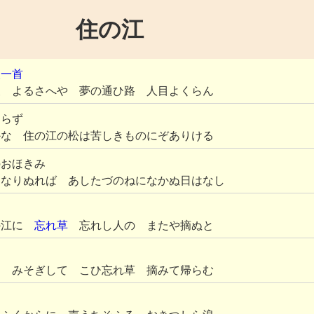
住の江
人一首
波 よるさへや 夢の通ひ路 人目よくらん
らず
かな 住の江の松は苦しきものにぞありける
おほきみ
になりぬれば あしたづのねになかぬ日はなし
の江に
忘れ草
忘れし人の またや摘ぬと
に みそぎして こひ忘れ草 摘みて帰らむ