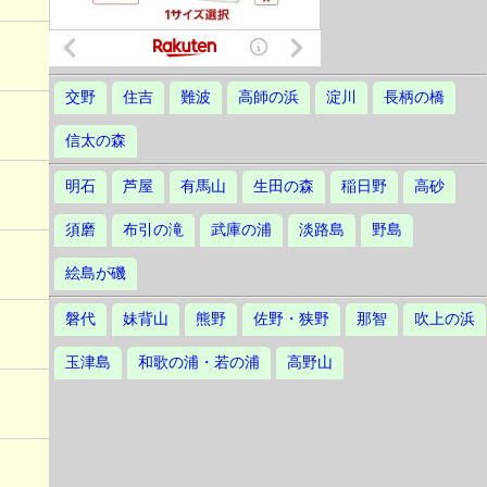
交野
住吉
難波
高師の浜
淀川
長柄の橋
信太の森
明石
芦屋
有馬山
生田の森
稲日野
高砂
須磨
布引の滝
武庫の浦
淡路島
野島
絵島が磯
磐代
妹背山
熊野
佐野・狭野
那智
吹上の浜
玉津島
和歌の浦・若の浦
高野山