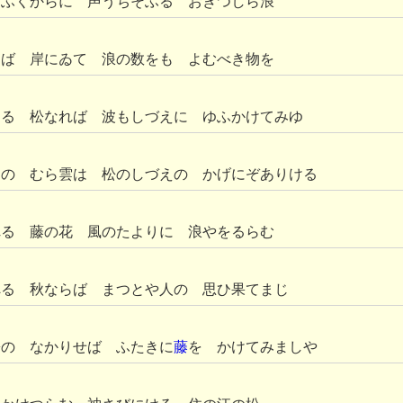
 ふくからに 声うちそふる おきつしら浪
らば 岸にゐて 浪の数をも よむべき物を
ける 松なれば 波もしづえに ゆふかけてみゆ
月の むら雲は 松のしづえの かげにぞありける
れる 藤の花 風のたよりに 浪やをるらむ
へる 秋ならば まつとや人の 思ひ果てまじ
松の なかりせば ふたきに
藤
を かけてみましや