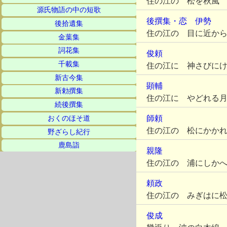
住の江の 松を秋風
源氏物語の中の短歌
後撰集・恋
伊勢
後拾遺集
住の江の 目に近か
金葉集
詞花集
俊頼
千載集
住の江に 神さびに
新古今集
顕輔
新勅撰集
住の江に やどれる
続後撰集
師頼
おくのほそ道
住の江の 松にかか
野ざらし紀行
鹿島詣
親隆
住の江の 浦にしか
頼政
住の江の みぎはに
俊成