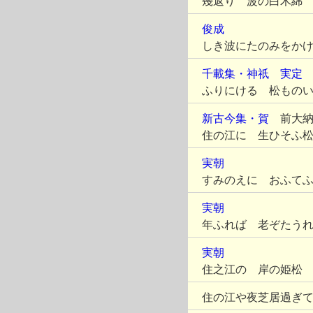
幾返り 波の白木綿
俊成
しき波にたのみをか
千載集・神祇
実定
ふりにける 松もの
新古今集・賀
前大納
住の江に 生ひそふ
実朝
すみのえに おふて
実朝
年ふれば 老ぞたう
実朝
住之江の 岸の姫松
住の江や夜芝居過ぎ