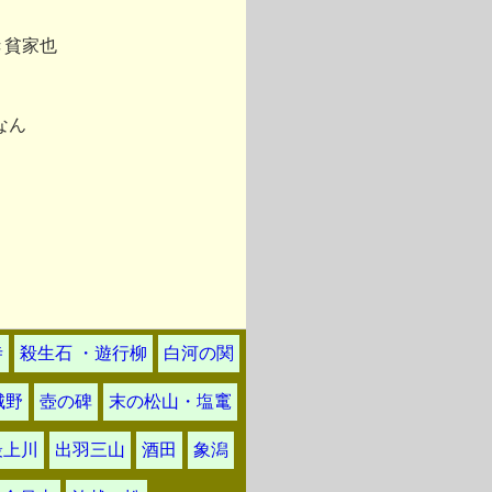
き貧家也
なん
寺
殺生石 ・遊行柳
白河の関
城野
壺の碑
末の松山・塩竃
最上川
出羽三山
酒田
象潟