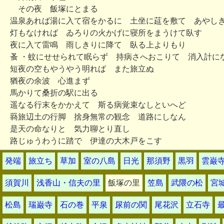
その夜 飯塚にとまる
温泉あれば湯に入て宿をかるに 土坐に莚を敷て あやし
灯もなければ ゐろりの火かげに寝所をまうけて臥す
夜に入て雷鳴 雨しきりに降て 臥る上よりもり
蚤 ・蚊にせせられて眠らず 持病さへおこりて 消入計に
短夜の空もやうやう明れば また旅立ぬ
猶夜の余波 心進まず
馬かりて桑折の駅に出る
遥なる行末をかかえて 斯る病覚束なしといへど
羇旅辺土の行脚 捨身無常の観念 道路にしなん
是天の命なりと 気力聊とり直し
路じゅうわうに踏で 伊達の大木戸をこす
発端
旅立ち
草加
室の八島
日光
那須野
黒羽
雲巌
須賀川
浅香山・信夫の里
飯塚の里
笠島
武隈の松
宮
松島
瑞巌寺
石の巻
平泉
尿前の関
尾花沢
立石寺