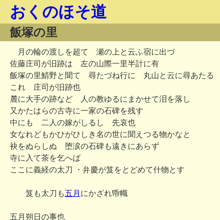
おくのほそ道
飯塚の里
月の輪の渡しを超て 瀬の上と云ふ宿に出づ
佐藤庄司が旧跡は 左の山際一里半計に有
飯塚の里鯖野と聞て 尋たづね行に 丸山と云に尋あたる
これ 庄司が旧跡也
麓に大手の跡など 人の教ゆるにまかせて泪を落し
又かたはらの古寺に一家の石碑を残す
中にも 二人の嫁がしるし 先哀也
女なれどもかひがひしき名の世に聞えつる物かなと
袂をぬらしぬ 堕涙の石碑も遠きにあらず
寺に入て茶を乞へば
ここに義経の太刀 ・弁慶が笈をとどめて什物とす
笈も太刀も
五月
にかざれ帋幟
五月朔日の事也