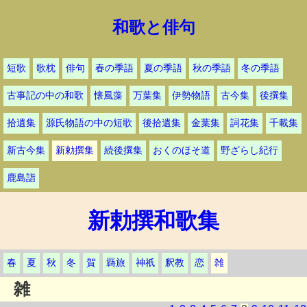
和歌と俳句
短歌
歌枕
俳句
春の季語
夏の季語
秋の季語
冬の季語
古事記の中の和歌
懐風藻
万葉集
伊勢物語
古今集
後撰集
拾遺集
源氏物語の中の短歌
後拾遺集
金葉集
詞花集
千載集
新古今集
新勅撰集
続後撰集
おくのほそ道
野ざらし紀行
鹿島詣
新勅撰和歌集
春
夏
秋
冬
賀
羇旅
神祇
釈教
恋
雑
雑