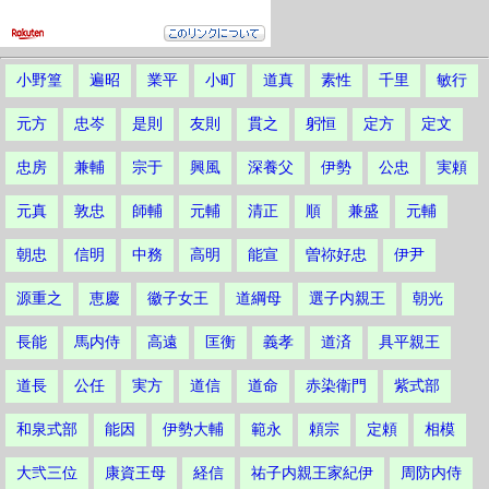
小野篁
遍昭
業平
小町
道真
素性
千里
敏行
元方
忠岑
是則
友則
貫之
躬恒
定方
定文
忠房
兼輔
宗于
興風
深養父
伊勢
公忠
実頼
元真
敦忠
師輔
元輔
清正
順
兼盛
元輔
朝忠
信明
中務
高明
能宣
曽祢好忠
伊尹
源重之
恵慶
徽子女王
道綱母
選子内親王
朝光
長能
馬内侍
高遠
匡衡
義孝
道済
具平親王
道長
公任
実方
道信
道命
赤染衛門
紫式部
和泉式部
能因
伊勢大輔
範永
頼宗
定頼
相模
大弐三位
康資王母
経信
祐子内親王家紀伊
周防内侍