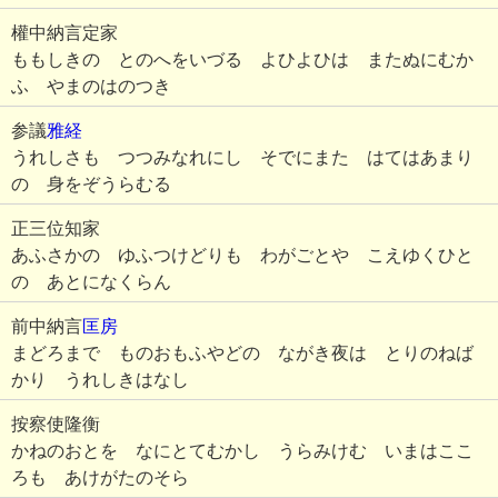
權中納言定家
ももしきの とのへをいづる よひよひは またぬにむか
ふ やまのはのつき
参議
雅経
うれしさも つつみなれにし そでにまた はてはあまり
の 身をぞうらむる
正三位知家
あふさかの ゆふつけどりも わがごとや こえゆくひと
の あとになくらん
前中納言
匡房
まどろまで ものおもふやどの ながき夜は とりのねば
かり うれしきはなし
按察使隆衡
かねのおとを なにとてむかし うらみけむ いまはここ
ろも あけがたのそら