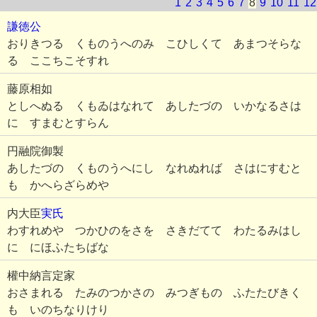
1
2
3
4
5
6
7
8
9
10
11
12
謙徳公
おりきつる くものうへのみ こひしくて あまつそらな
る ここちこそすれ
藤原相如
としへぬる くもゐはなれて あしたづの いかなるさは
に すまむとすらん
円融院御製
あしたづの くものうへにし なれぬれば さはにすむと
も かへらざらめや
内大臣
実氏
わすれめや つかひのをさを さきだてて わたるみはし
に にほふたちばな
權中納言定家
おさまれる たみのつかさの みつぎもの ふたたびきく
も いのちなりけり