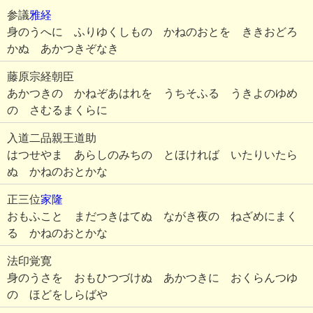
参議
雅経
身のうへに ふりゆくしもの かねのおとを ききおどろ
かぬ あかつきぞなき
藤原宗経朝臣
あかつきの かねぞあはれを うちそふる うきよのゆめ
の さむるまくらに
入道二品親王道助
はつせやま あらしのみちの とほければ いたりいたら
ぬ かねのおとかな
正三位
家隆
おもふこと まだつきはてぬ ながき夜の ねざめにまく
る かねのおとかな
法印覚寛
身のうさを おもひつづけぬ あかつきに おくらんつゆ
の ほどをしらばや