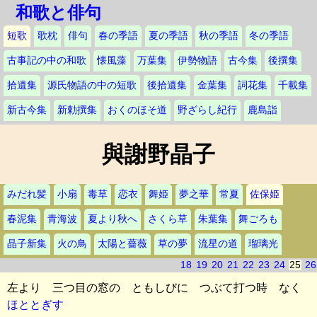
和歌と俳句
短歌
歌枕
俳句
春の季語
夏の季語
秋の季語
冬の季語
古事記の中の和歌
懐風藻
万葉集
伊勢物語
古今集
後撰集
拾遺集
源氏物語の中の短歌
後拾遺集
金葉集
詞花集
千載集
新古今集
新勅撰集
おくのほそ道
野ざらし紀行
鹿島詣
與謝野晶子
みだれ髪
小扇
毒草
恋衣
舞姫
夢之華
常夏
佐保姫
春泥集
青海波
夏より秋へ
さくら草
朱葉集
舞ごろも
晶子新集
火の鳥
太陽と薔薇
草の夢
流星の道
瑠璃光
18
19
20
21
22
23
24
25
26
左より 三つ目の窓の ともしびに つぶて打つ時 なく
ほととぎす