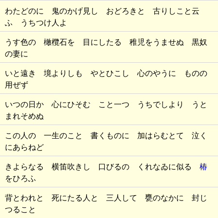
わたどのに 鬼のかげ見し おどろきと 古りしこと云
ふ うちつけ人よ
うす色の 橄欖石を 目にしたる 稚児をうませぬ 黒奴
の妻に
いと遠き 境よりしも やとひこし 心のやうに ものの
用ぜず
いつの日か 心にひそむ こと一つ うちでしより うと
まれそめぬ
この人の 一生のこと 書くものに 加はらむとて 泣く
にあらねど
きよらなる 横笛吹きし 口びるの くれなゐに似る
椿
をひろふ
背とわれと 死にたる人と 三人して 甕のなかに 封じ
つること