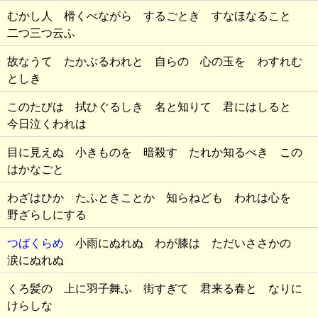
むかし人 榾くべながら するごとき すなほなること
二つ三つ云ふ
故なうて たかぶるわれと 自らの 心の玉を わすれむ
としき
このたびは 拭ひぐるしき 名と知りて 君にはしると
今日泣くわれは
目に見えぬ 小きものを 暗殺す たれか知るべき この
はかなごと
わざはひか たふときことか 知らねども われは心を
野ざらしにする
つばくらめ
小雨にぬれぬ わが膝は ただいささかの
涙にぬれぬ
くろ髪の 上に羽子舞ふ 街すぎて 君来る春と なりに
けらしな