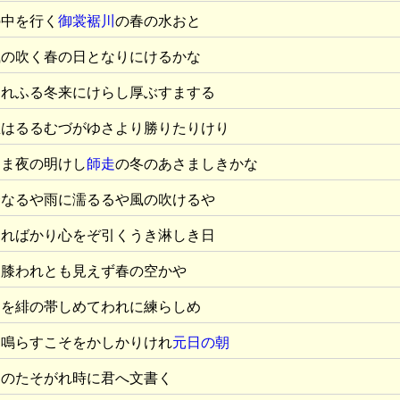
の中を行く
御裳裾川
の春の水おと
風の吹く春の日となりにけるかな
られふる冬来にけらし厚ぶすまする
思はるるむづがゆさより勝りたりけり
まま夜の明けし
師走
の冬のあさましきかな
蔭なるや雨に濡るるや風の吹けるや
そればかり心をぞ引くうき淋しき日
る膝われとも見えず春の空かや
朝
を緋の帯しめてわれに練らしめ
を鳴らすこそをかしかりけれ
元日の朝
日のたそがれ時に君へ文書く