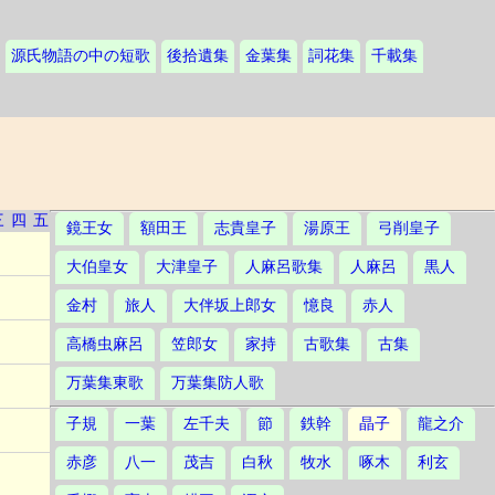
源氏物語の中の短歌
後拾遺集
金葉集
詞花集
千載集
三
四
五
鏡王女
額田王
志貴皇子
湯原王
弓削皇子
大伯皇女
大津皇子
人麻呂歌集
人麻呂
黒人
金村
旅人
大伴坂上郎女
憶良
赤人
高橋虫麻呂
笠郎女
家持
古歌集
古集
万葉集東歌
万葉集防人歌
子規
一葉
左千夫
節
鉄幹
晶子
龍之介
赤彦
八一
茂吉
白秋
牧水
啄木
利玄