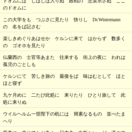
ドオムには しばしば入りぬ 敗戦の 悲哀示さぬ ここ
のドオムに
この大学をも つぶさに見たり 快りし Dr.Wistermann
の 名をば記さむ
楽しきめぐりあはせか ケルンに来て はからず 数多く
の ゴオホを見たり
仏蘭西の 士官等あまた 往来する 街上の夜に われは
孤児のごとしも
ケルンにて 苦しき旅の 最後をば 味はむとして ほと
ほと寝ず
九ケ月めに 二たび此処に 来りたり ひとり旅して 此
処に来りぬ
ウイルヘルム一世陛下の机には 簡素なるもの 並べたま
へり