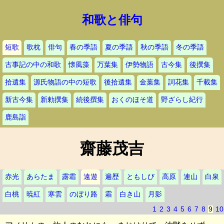
和歌と俳句
短歌
歌枕
俳句
春の季語
夏の季語
秋の季語
冬の季語
古事記の中の和歌
懐風藻
万葉集
伊勢物語
古今集
後撰集
拾遺集
源氏物語の中の短歌
後拾遺集
金葉集
詞花集
千載集
新古今集
新勅撰集
続後撰集
おくのほそ道
野ざらし紀行
鹿島詣
齋藤茂吉
赤光
あらたま
露霜
遠遊
遍歴
ともしび
高原
連山
白泉
白桃
暁紅
寒雲
のぼり路
霜
白き山
月影
1
2
3
4
5
6
7
8
9
10