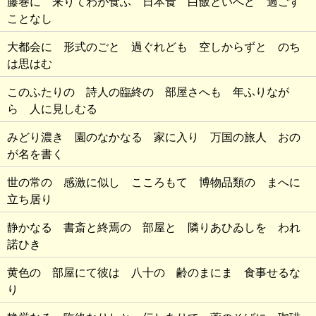
藤巻に 来りてわが食ふ 日本食 白飯といへど 過ごす
ことなし
大都会に 形式のごと 過ぐれども 空しからずと のち
は思はむ
このふたりの 詩人の臨終の 部屋さへも 年ふりなが
ら 人に見しむる
みどり濃き 園のなかなる 家に入り 万国の旅人 おの
が名を書く
世の常の 感激に似し こころもて 博物品類の まへに
立ち居り
静かなる 書斎と終焉の 部屋と 隣りあひゐしを われ
諾ひき
黄色の 部屋にて彼は 八十の 齢のまにま 食事せるな
り