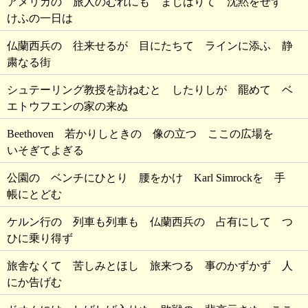
アメリカの 旅人のむれにも まじはりて 沈黙をせず
けふの一日は
仏蘭西兵の 往来せるが 目にたちて ラインに添ふ 静
粛なる街
シュテーリング教授を訪ねむと したりしが 罷めて ベ
エトウフエンの家の来ぬ
Beethoven 若かりしときの 像の立つ ここの広場を
いそぎてよぎる
公園の ベンチにひとり 腰をかけ Karl Simrockを 手
帳にとどむ
ケルン行の 列車も列車も 仏蘭西兵の 占有にして つ
ひに乗り得ず
旅舎なくて 苦しみとほし 旅来つる 事のかずかず 人
にか告げむ