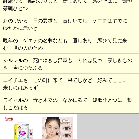
静厳なる 臨終なりしと 伝しありて 薬のそばに 珈琲
茶碗ひとつ
おのづから 日の要求と 言ひいでし ゲエテはすでに
ゆたかに老いき
晩年の ゲエテの名刺なども 遺しあり 恋ひて見に来
む 世の人のため
シルレルの 死にゆきし部屋も われは見つ 寂しきもの
を 今につたふる
ニイチエも この町に来て 果てしかど 好みてここに
来しにはあらず
ワイマルの 青き木立の なかにゐて 短歌ひとつに 暫
しこだはる