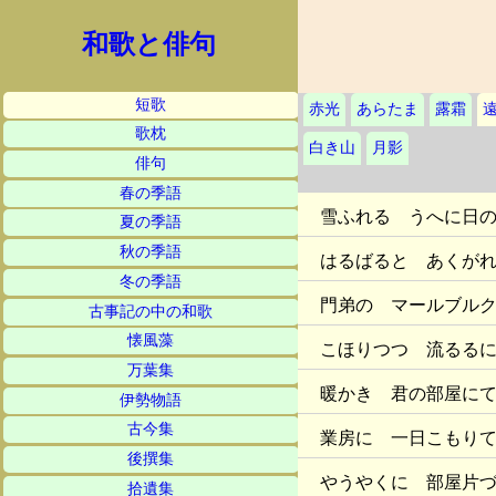
和歌と俳句
短歌
赤光
あらたま
露霜
歌枕
白き山
月影
俳句
春の季語
雪ふれる うへに日
夏の季語
秋の季語
はるばると あくが
冬の季語
門弟の マールブル
古事記の中の和歌
懐風藻
こほりつつ 流るる
万葉集
暖かき 君の部屋にて 
伊勢物語
古今集
業房に 一日こもり
後撰集
やうやくに 部屋片
拾遺集