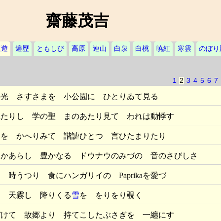
齋藤茂吉
遠遊
遍歴
ともしび
高原
連山
白泉
白桃
暁紅
寒雲
のぼり
1
2
3
4
5
6
7
の光 さすさまを 小公園に ひとりゐて見る
れたりし 学の聖 まのあたり見て われは動悸す
クを かへりみて 諧謔ひとつ 言ひたまりたり
にかあらし 豊かなる ドウナウのみづの 音のさびしさ
時うつり 食にハンガリイの Paprikaを愛づ
て 天霧し 降りくる
雪
を をりをり覗く
づけて 故郷より 持てこしたぶさぎを 一纏にす