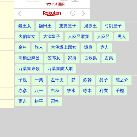
鏡王女
額田王
志貴皇子
湯原王
弓削皇子
大伯皇女
大津皇子
人麻呂歌集
人麻呂
黒人
金村
旅人
大伴坂上郎女
憶良
赤人
高橋虫麻呂
笠郎女
家持
古歌集
古集
万葉集東歌
万葉集防人歌
子規
一葉
左千夫
節
鉄幹
晶子
龍之介
赤彦
八一
白秋
牧水
啄木
利玄
千樫
憲吉
耕平
迢空