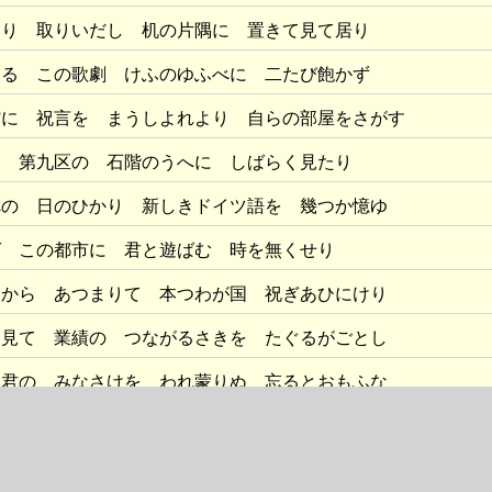
より 取りいだし 机の片隅に 置きて見て居り
ける この歌劇 けふのゆふべに 二たび飽かず
館に 祝言を まうしよれより 自らの部屋をさがす
を 第九区の 石階のうへに しばらく見たり
べの 日のひかり 新しきドイツ語を 幾つか憶ゆ
ば この都市に 君と遊ばむ 時を無くせり
らから あつまりて 本つわが国 祝ぎあひにけり
り見て 業績の つながるさきを たぐるがごとし
り君の みなさけを われ蒙りぬ 忘るとおもふな
先生 そばに立ち 簡潔にわれを 励ましたまふ
いろ 見たまひて曰く Resultata positiv!