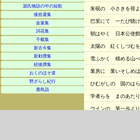
源氏物語の中の短歌
朱硯の 小さきを荷
後拾遺集
巴里にて 一たび聴
金葉集
詞花集
朝はやく 日本公使
千載集
太陽の 紅くしづむ
新古今集
新勅撰集
雪ふかく 積める山
続後撰集
業房に 業いそしめ
おくのほそ道
野ざらし紀行
ひむがしの 国のは
鹿島詣
学者らを まのあた
ウインの 第一歩よ
おもひまうけず 老
わが作りし 脳標本を いろ