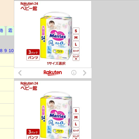
路
霜
8
9
10