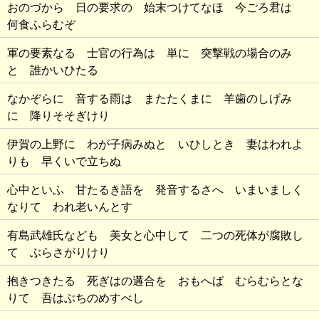
おのづから 日の要求の 始末つけてなほ 今ごろ君は
何食ふらむぞ
軍の要素なる 士官の行為は 単に 突撃戦の場合のみ
と 誰かいひたる
なかぞらに 音する雨は またたくまに 羊歯のしげみ
に 降りそそぎけり
伊賀の上野に わが子病みぬと いひしとき 妻はわれよ
りも 早くいで立ちぬ
心中といふ 甘たるき語を 発音するさへ いまいましく
なりて われ老いんとす
有島武雄氏なども 美女と心中して 二つの死体が腐敗し
て ぶらさがりけり
抱きつきたる 死ぎはの遘合を おもへば むらむらとな
りて 吾はぶちのめすべし