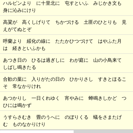
ハルピンより に十里北に 屯すといふ みじかき文も
身に沁みにけり
高粱が 高くしげりて ちかづける 土匪のひとりも 見
えがてぬとぞ
呼蘭より 綏化の線に たたかひつづけて はやふた月
は 経きといふかも
あつき日の ひるは過ぎしに わが庭に 山の小鳥来て
しばし鳴きたる
合歓の葉に 入りがたの日の ひかりさし すきとほるこ
そ 常なかりけれ
あつかりし 一日くれゆく 宵やみに 蝉鳴きしかど つ
ひには鳴かず
うすらさむき 畳のうへに のぼりくる 蟻をさまたげ
む ものなかりけり