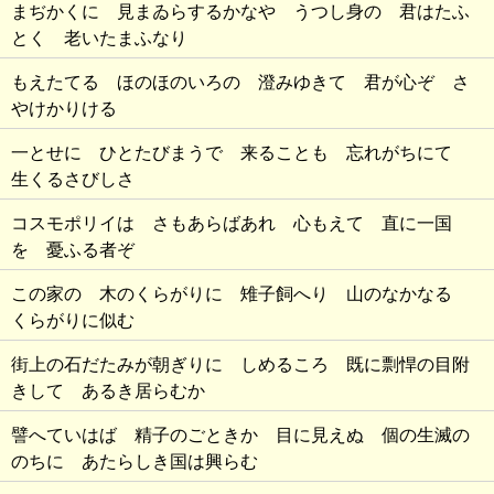
まぢかくに 見まゐらするかなや うつし身の 君はたふ
とく 老いたまふなり
もえたてる ほのほのいろの 澄みゆきて 君が心ぞ さ
やけかりける
一とせに ひとたびまうで 来ることも 忘れがちにて
生くるさびしさ
コスモポリイは さもあらばあれ 心もえて 直に一国
を 憂ふる者ぞ
この家の 木のくらがりに 雉子飼へり 山のなかなる
くらがりに似む
街上の石だたみが朝ぎりに しめるころ 既に剽悍の目附
きして あるき居らむか
譬へていはば 精子のごときか 目に見えぬ 個の生滅の
のちに あたらしき国は興らむ