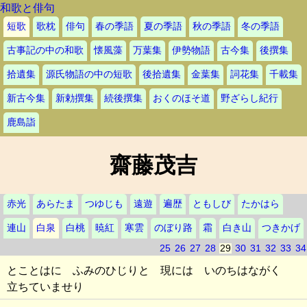
和歌と俳句
短歌
歌枕
俳句
春の季語
夏の季語
秋の季語
冬の季語
古事記の中の和歌
懐風藻
万葉集
伊勢物語
古今集
後撰集
拾遺集
源氏物語の中の短歌
後拾遺集
金葉集
詞花集
千載集
新古今集
新勅撰集
続後撰集
おくのほそ道
野ざらし紀行
鹿島詣
齋藤茂吉
赤光
あらたま
つゆじも
遠遊
遍歴
ともしび
たかはら
連山
白泉
白桃
暁紅
寒雲
のぼり路
霜
白き山
つきかげ
25
26
27
28
29
30
31
32
33
34
とことはに ふみのひじりと 現には いのちはながく
立ちていませり