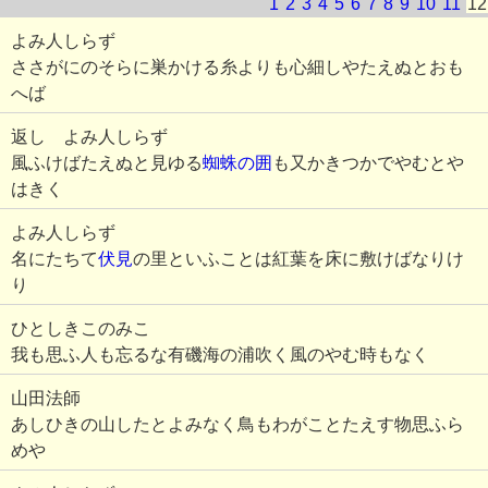
1
2
3
4
5
6
7
8
9
10
11
12
よみ人しらず
ささがにのそらに巣かける糸よりも心細しやたえぬとおも
へば
返し よみ人しらず
風ふけばたえぬと見ゆる
蜘蛛の囲
も又かきつかでやむとや
はきく
よみ人しらず
名にたちて
伏見
の里といふことは紅葉を床に敷けばなりけ
り
ひとしきこのみこ
我も思ふ人も忘るな有磯海の浦吹く風のやむ時もなく
山田法師
あしひきの山したとよみなく鳥もわがことたえす物思ふら
めや