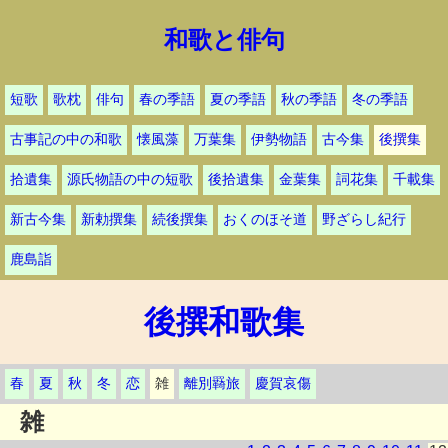
和歌と俳句
短歌
歌枕
俳句
春の季語
夏の季語
秋の季語
冬の季語
古事記の中の和歌
懐風藻
万葉集
伊勢物語
古今集
後撰集
拾遺集
源氏物語の中の短歌
後拾遺集
金葉集
詞花集
千載集
新古今集
新勅撰集
続後撰集
おくのほそ道
野ざらし紀行
鹿島詣
後撰和歌集
春
夏
秋
冬
恋
雑
離別羇旅
慶賀哀傷
雑