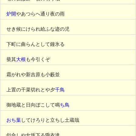
炉開
やあつらへ通り夜の雨
せき候にけられ給ふな迹の児
下町に曲らんとして鐘氷る
蛬其
大根
も今引くぞ
霜がれや新吉原も小藪並
上置の干菜切れとや夕
千鳥
御地蔵と日向ぼこして鳴
ち鳥
おち葉
してけろりと立ちし土蔵哉
似合しや女坂下る帋衣達