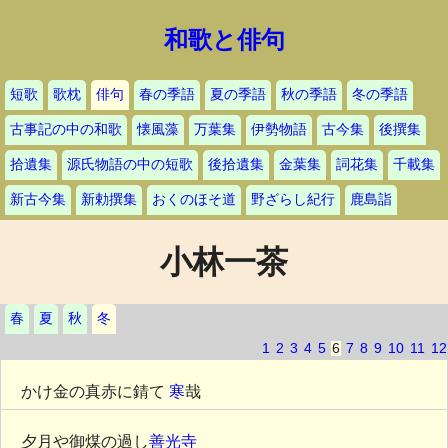
和歌と俳句
短歌
歌枕
俳句
春の季語
夏の季語
秋の季語
冬の季語
古事記の中の和歌
懐風藻
万葉集
伊勢物語
古今集
後撰集
拾遺集
源氏物語の中の短歌
後拾遺集
金葉集
詞花集
千載集
新古今集
新勅撰集
おくのほそ道
野ざらし紀行
鹿島詣
小林一茶
春
夏
秋
冬
1
2
3
4
5
6
7
8
9
10
11
12
かけ金の真赤に錆て
寒
哉
夕月や御煤の過し
善光寺