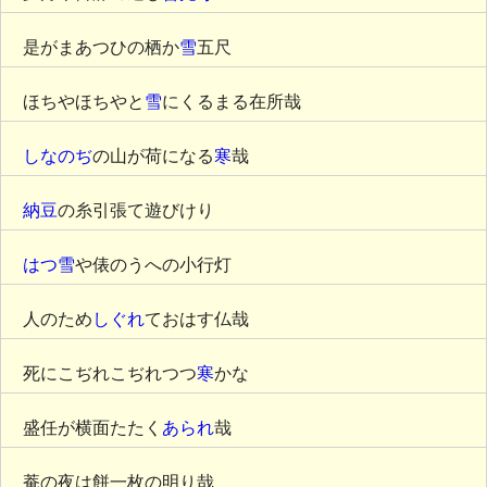
是がまあつひの栖か
雪
五尺
ほちやほちやと
雪
にくるまる在所哉
しなのぢ
の山が荷になる
寒
哉
納豆
の糸引張て遊びけり
はつ雪
や俵のうへの小行灯
人のため
しぐれ
ておはす仏哉
死にこぢれこぢれつつ
寒
かな
盛任が横面たたく
あられ
哉
菴の夜は餅一枚の明り哉