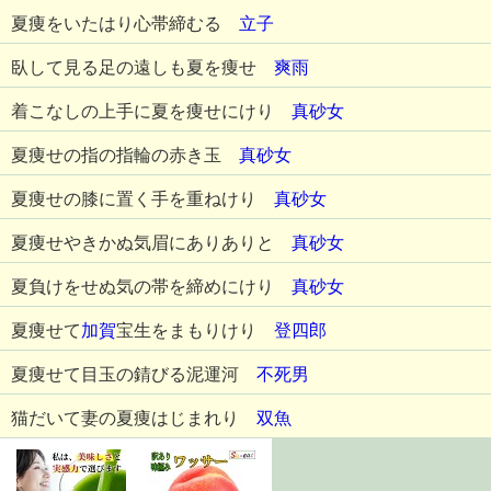
夏痩をいたはり心帯締むる
立子
臥して見る足の遠しも夏を痩せ
爽雨
着こなしの上手に夏を痩せにけり
真砂女
夏痩せの指の指輪の赤き玉
真砂女
夏痩せの膝に置く手を重ねけり
真砂女
夏痩せやきかぬ気眉にありありと
真砂女
夏負けをせぬ気の帯を締めにけり
真砂女
夏痩せて
加賀
宝生をまもりけり
登四郎
夏痩せて目玉の錆びる泥運河
不死男
猫だいて妻の夏痩はじまれり
双魚