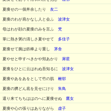
夏痩せの一個丼余したり
友二
夏痩のわが肩かなし人と会ふ
波津女
母はわが顔の夏痩のみを言ふ
梵
掌に熱き粥の清しさ夏やせて
多佳子
夏痩せて腕は鉄棒より重し
茅舎
夏やせと申すべきかや頬あかり
犀星
夏痩をひとに云はれぬ吾知るに
波津女
夏痩やあをあをとして竹の肌
楸邨
夏痩の臍どん底を見せにけり
朱鳥
還り来てちちははのへに夏痩せぬ
鷹女
夏痩や心の張りはありながら
虚子