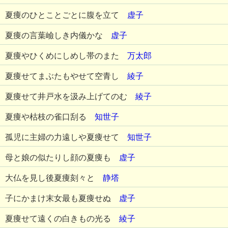
夏痩のひとことごとに腹を立て
虚子
夏痩の言葉嶮しき内儀かな
虚子
夏痩やひくめにしめし帯のまた
万太郎
夏痩せてまぶたもやせて空青し
綾子
夏痩せて井戸水を汲み上げてのむ
綾子
夏痩や枯枝の雀口刮る
知世子
孤児に主婦の力遠しや夏痩せて
知世子
母と娘の似たりし顔の夏痩も
虚子
大仏を見し後夏痩刻々と
静塔
子にかまけ末女最も夏痩せぬ
虚子
夏痩せて遠くの白きもの光る
綾子