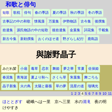
和歌と俳句
短歌
歌枕
俳句
春の季語
夏の季語
秋の季語
冬の季語
古事記の中の和歌
懐風藻
万葉集
伊勢物語
古今集
後撰集
拾遺集
源氏物語の中の短歌
後拾遺集
金葉集
詞花集
千載集
新古今集
新勅撰集
おくのほそ道
野ざらし紀行
鹿島詣
與謝野晶子
みだれ髪
小扇
毒草
恋衣
舞姫
夢之華
常夏
佐保姫
春泥集
青海波
夏より秋へ
さくら草
朱葉集
舞ごろも
晶子新集
火の鳥
太陽と薔薇
草の夢
流星の道
瑠璃光
1
2
3
4
5
6
7
8
9
10
11
ほととぎす
嵯峨へは一里 京へ三里 水の
清滝
夜の明
けやすき