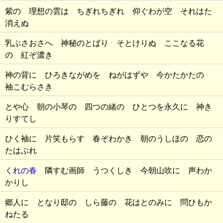
紫の 理想の雲は ちぎれちぎれ 仰ぐわが空 それはた
消えぬ
乳ぶさおさへ 神秘のとばり そとけりぬ ここなる花
の 紅ぞ濃き
神の背に ひろきながめを ねがはずや 今かたかたの
袖こむらさき
とや心 朝の小琴の 四つの緒の ひとつを永久に 神き
りすてし
ひく袖に 片笑もらす 春ぞわかき 朝のうしほの 恋の
たはぶれ
くれの春
隣すむ画師 うつくしき 今朝山吹に 声わか
かりし
郷人に となり邸の しら藤の 花はとのみに 問ひもか
ねたる