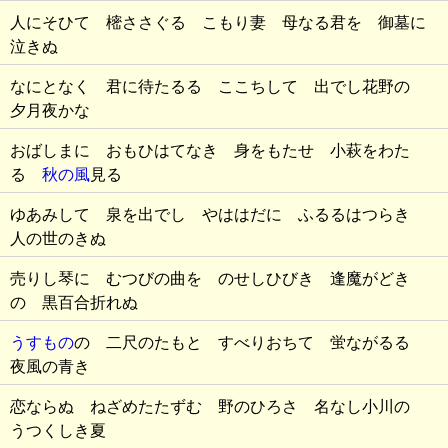
人にそひて 樒ささぐる こもり妻 母なる君を 御墓に
泣きぬ
なにとなく 君に待たるる ここちして 出でし花野の
夕月夜かな
おばしまに おもひはてなき 身をもたせ 小萩をわた
る
秋の風
見る
ゆあみして 泉を出でし やははだに ふるるはつらき
人の世のきぬ
売りし琴に むつびの曲を のせしひびき 逢魔がどき
の 黒百合折れぬ
うすもの
の 二尺のたもと すべりおちて 蛍ながるる
夜風の青き
恋ならぬ ねざめたたずむ 野のひろさ 名なし小川の
うつくしき夏