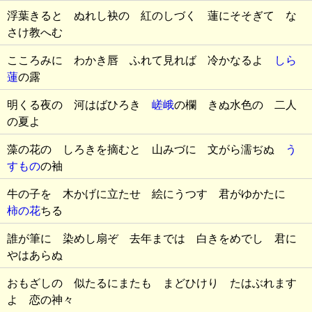
浮葉きると ぬれし袂の 紅のしづく 蓮にそそぎて な
さけ教へむ
こころみに わかき唇 ふれて見れば 冷かなるよ
しら
蓮
の露
明くる夜の 河はばひろき
嵯峨
の欄 きぬ水色の 二人
の夏よ
藻の花の しろきを摘むと 山みづに 文がら濡ぢぬ
う
すもの
の袖
牛の子を 木かげに立たせ 絵にうつす 君がゆかたに
柿の花
ちる
誰が筆に 染めし扇ぞ 去年までは 白きをめでし 君に
やはあらぬ
おもざしの 似たるにまたも まどひけり たはぶれます
よ 恋の神々