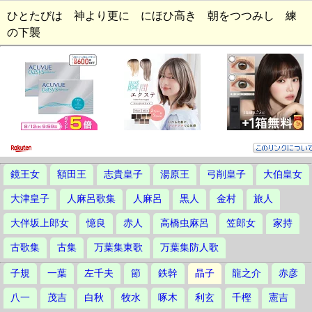
ひとたびは 神より更に にほひ高き 朝をつつみし 練
の下襲
鏡王女
額田王
志貴皇子
湯原王
弓削皇子
大伯皇女
大津皇子
人麻呂歌集
人麻呂
黒人
金村
旅人
大伴坂上郎女
憶良
赤人
高橋虫麻呂
笠郎女
家持
古歌集
古集
万葉集東歌
万葉集防人歌
子規
一葉
左千夫
節
鉄幹
晶子
龍之介
赤彦
八一
茂吉
白秋
牧水
啄木
利玄
千樫
憲吉