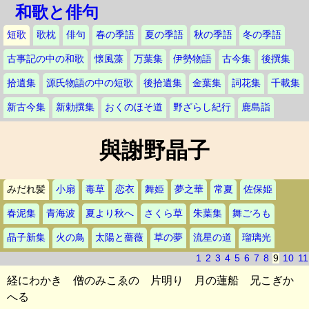
和歌と俳句
短歌
歌枕
俳句
春の季語
夏の季語
秋の季語
冬の季語
古事記の中の和歌
懐風藻
万葉集
伊勢物語
古今集
後撰集
拾遺集
源氏物語の中の短歌
後拾遺集
金葉集
詞花集
千載集
新古今集
新勅撰集
おくのほそ道
野ざらし紀行
鹿島詣
與謝野晶子
みだれ髪
小扇
毒草
恋衣
舞姫
夢之華
常夏
佐保姫
春泥集
青海波
夏より秋へ
さくら草
朱葉集
舞ごろも
晶子新集
火の鳥
太陽と薔薇
草の夢
流星の道
瑠璃光
1
2
3
4
5
6
7
8
9
10
11
経にわかき 僧のみこゑの 片明り 月の蓮船 兄こぎか
へる