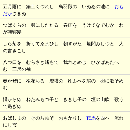
五月雨に 築土くづれし 鳥羽殿の いぬゐの池に
おも
だか
さきぬ
つばくらの 羽にしたたる 春雨を うけてなでむか わ
が朝寝髪
しら菊を 折りてゑまひし 朝すがた 垣間みしつと 人
の書きこし
八つ口を むらさき緒もて 我れとめじ ひかばあたへ
む 三尺の袖
春かぜに 桜花ちる 層塔の ゆふべを鳩の 羽に歌そめ
む
憎からぬ ねたみもつ子と ききし子の 垣の山吹 歌う
て過ぎぬ
おばしまの その片袖ぞ おもかりし
鞍馬
を西へ 流れ
にし霞