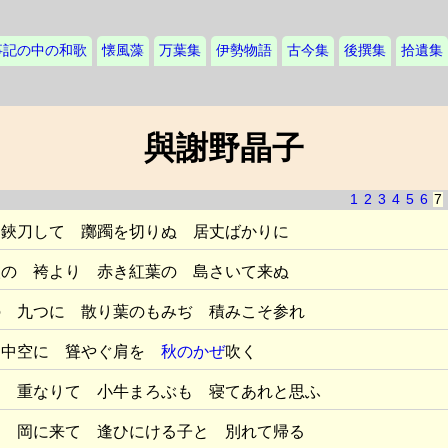
事記の中の和歌
懐風藻
万葉集
伊勢物語
古今集
後撰集
拾遺集
與謝野晶子
1
2
3
4
5
6
7
 鋏刀して 躑躅を切りぬ 居丈ばかりに
人の 袴より 赤き紅葉の 島さいて来ぬ
の 九つに 散り葉のもみぢ 積みこそ参れ
中空に 聳やぐ肩を
秋のかぜ
吹く
よ 重なりて 小牛まろぶも 寝てあれと思ふ
と 岡に来て 逢ひにける子と 別れて帰る