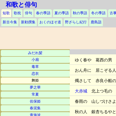
和歌と俳句
短歌
歌枕
俳句
春の季語
夏の季語
秋の季語
冬の季語
古
新古今集
新勅撰集
おくのほそ道
野ざらし紀行
鹿島詣
みだれ髪
ゆく春や 葛西の男
小扇
毒草
おん舟に 居こぞる
恋衣
燭さして 赤良小船
舞姫
夢之華
大赤城
北上つ毛の 
常夏
春雨の 山しづけさ
佐保姫
春泥集
秋の人 銀杏ちるや
青海波