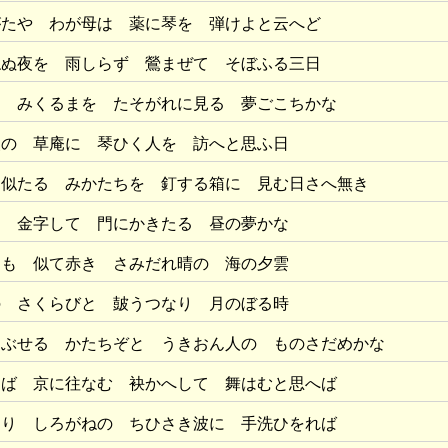
がたや わが母は 薬に琴を 弾けよと云へど
ねぬ夜を 雨しらず 鶯まぜて そぼふる三日
し みくるまを たそがれに見る 夢ごこちかな
父の 草庵に 琴ひく人を 訪へと思ふ日
に似たる みかたちを 釘する箱に 見む日さへ無き
と 金字して 門にかきたる 昼の夢かな
にも 似て赤き さみだれ晴の 海の夕雲
の さくらびと 皷うつなり 月のぼる時
つぶせる かたちぞと うきおん人の ものさだめかな
はば 京に往なむ 袂かへして 舞はむと思へば
てり しろがねの ちひさき波に 手洗ひをれば