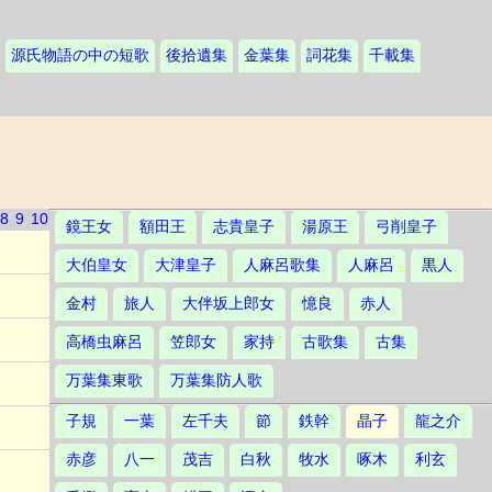
源氏物語の中の短歌
後拾遺集
金葉集
詞花集
千載集
8
9
10
鏡王女
額田王
志貴皇子
湯原王
弓削皇子
大伯皇女
大津皇子
人麻呂歌集
人麻呂
黒人
金村
旅人
大伴坂上郎女
憶良
赤人
高橋虫麻呂
笠郎女
家持
古歌集
古集
万葉集東歌
万葉集防人歌
子規
一葉
左千夫
節
鉄幹
晶子
龍之介
赤彦
八一
茂吉
白秋
牧水
啄木
利玄