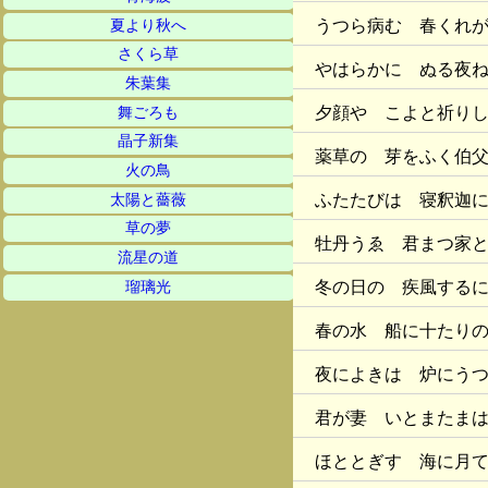
うつら病む 春くれ
夏より秋へ
さくら草
やはらかに ぬる夜
朱葉集
夕顔や こよと祈り
舞ごろも
晶子新集
薬草の 芽をふく伯
火の鳥
ふたたびは 寝釈迦
太陽と薔薇
草の夢
牡丹うゑ 君まつ家
流星の道
冬の日の 疾風する
瑠璃光
春の水 船に十たり
夜によきは 炉にう
君が妻 いとまたま
ほととぎす 海に月