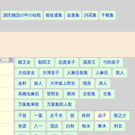
源氏物語の中の短歌
後拾遺集
金葉集
詞花集
千載集
一
二
三
鏡王女
額田王
志貴皇子
湯原王
弓削皇子
大伯皇女
大津皇子
人麻呂歌集
人麻呂
黒人
金村
旅人
大伴坂上郎女
憶良
赤人
高橋虫麻呂
笠郎女
家持
古歌集
古集
万葉集東歌
万葉集防人歌
子規
一葉
左千夫
節
鉄幹
晶子
龍之介
赤彦
八一
茂吉
白秋
牧水
啄木
利玄