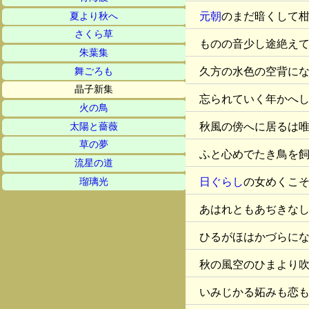
元朝
のまだ暗くして
夏より秋へ
さくら草
ものの音少し途絶え
朱葉集
久方の水色の空背に
舞ごろも
晶子新集
忘られていく年かへ
火の鳥
秋風の傍へに居るは
太陽と薔薇
草の夢
ふと心めでたき鳥を
流星の道
日ぐらし
の女めくこ
瑠璃光
あはれともあぢきな
ひるがほはかづらに
秋の風空のひまより
いみじかる妬みも恋