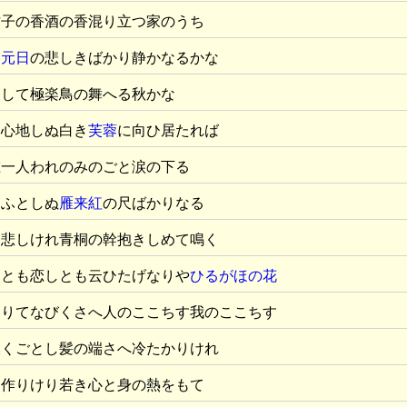
柑子の香酒の香混り立つ家のうち
て
元日
の悲しきばかり静かなるかな
なして極楽鳥の舞へる秋かな
し心地しぬ白き
芙蓉
に向ひ居たれば
唯一人われのみのごと涙の下る
飼ふとしぬ
雁来紅
の尺ばかりなる
そ悲しけれ青桐の幹抱きしめて鳴く
しとも恋しとも云ひたげなりや
ひるがほの花
なりてなびくさへ人のここちす我のここちす
吹くごとし髪の端さへ冷たかりけれ
も作りけり若き心と身の熱をもて