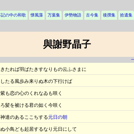
事記の中の和歌
懐風藻
万葉集
伊勢物語
古今集
後撰集
拾遺集
與謝野晶子
置きたれば羽ばたきすなりもの云ふさまに
をしたる風歩み来りぬ木の下行けば
の紫も恋の心のくれなゐも咲く
くろ髪を被ける君の如く今咲く
に神達のあるここちする
元日の朝
らぬ小鳥ども起居するなり元日にして