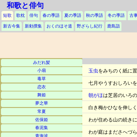
和歌と俳句
短歌
歌枕
俳句
春の季語
夏の季語
秋の季語
冬の季語
古
新古今集
新勅撰集
おくのほそ道
野ざらし紀行
鹿島詣
みだれ髪
玉虫
をみちのく紙に
小扇
毒草
七月やうすおしろい
恋衣
朝がほ
は芝居のいろ
舞姫
夢之華
白き梅かひなを伸し
常夏
わが住める山の続き
佐保姫
春泥集
わが庭はまださへづ
青海波