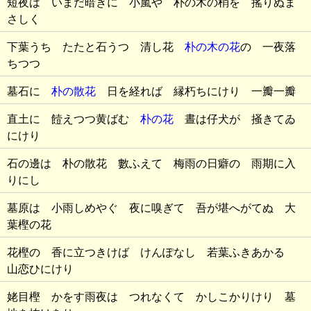
短夜は いまだ暗きに 小嵐や 朴の木の梢を 搖りぬま
さしく
下葉うち たたと石うつ 清し花
朴の木の花
の 一夜落
ちつつ
墓石に
朴の散花
日を経れば 縁朽ちにけり 一瓣一瓣
直土に 饐えつつ黄ばむ
朴の花
晝は仔犬が 掻きてゐ
にけり
石の邊は 朴の散花 數ふえて 梅雨の日癖の 雨期に入
りにし
墓原は 小雨しめやぐ 夜に嗅ぎて 吾が堪へがてぬ 大
葉樫の花
花樫の 香に立つきけば けんぽなし 若葉ふきあかる
山恋ひにけり
姥目樫 かをす雨夜は つれなくて かしこかりけり 墓