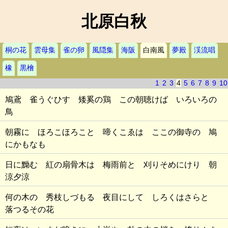
北原白秋
桐の花
雲母集
雀の卵
風隠集
海阪
白南風
夢殿
渓流唱
橡
黒檜
1
2
3
4
5
6
7
8
9
10
鳩鳶 雀うぐひす 矮奚の鶏 この朝聴けば いろいろの
鳥
朝霧に ほろこほろこと 啼くこゑは ここの御寺の 鳩
にかもなも
日に黝む 紅の扇骨木は 梅雨前と 刈りそめにけり 朝
涼夕涼
何の木の 秀枝しづもる 夜目にして しろくはさらと
落つるその花