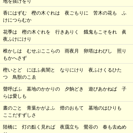
地を抜けをり
香にはずむ 樫の木ぐれは 夜ごもりに 苦木の花も ふ
けにつらむか
花季は 樫の木ぐれを 行きありく 餓鬼もこそをれ 眞
夜ふけにけり
椎かしは むせぶここらの 雨夜月 卵塔はわびし 照り
もかへさず
樫いとど にほふ眞闇と なりにけり 夜ふけくるひた
つ 鳥獣のこゑ
聲呼ばふ 墓地のかかりの 夕餉どき 遊びあかねば 子
らは愛しも
晝のごと 青葉かがよふ 燈のおもて 墓地のはひりも
ここだすずしさ
陸橋に 灯の點く見れば 夜靄立ち 鶯谷の 春も去ぬめ