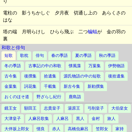
り
電柱の 影うちかしぐ 夕月夜 切通し上の あらくさの
はな
塔の端 月明らけし ひらら飛ぶ 二つ
蝙蝠
が 金の羽の
裏
和歌と俳句
短歌
歌枕
俳句
春の季語
夏の季語
秋の季語
冬の季語
古事記の中の和歌
懐風藻
万葉集
伊勢物語
古今集
後撰集
拾遺集
源氏物語の中の短歌
後拾遺集
金葉集
詞花集
千載集
新古今集
新勅撰集
おくのほそ道
野ざらし紀行
鹿島詣
鏡王女
額田王
志貴皇子
湯原王
弓削皇子
大伯皇女
大津皇子
人麻呂歌集
人麻呂
黒人
金村
旅人
大伴坂上郎女
憶良
赤人
高橋虫麻呂
笠郎女
家持