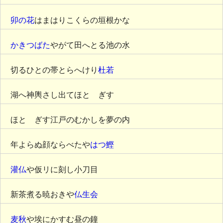
卯の花
はまはりこくらの垣根かな
かきつばた
やがて田へとる池の水
切るひとの帯とらへけり
杜若
湖へ神輿さし出てほとゝぎす
ほとゝぎす江戸のむかしを夢の内
年よらぬ顔ならべたや
はつ鰹
灌仏
や仮リに刻し小刀目
新茶煮る暁おきや
仏生会
麦秋
や埃にかすむ昼の鐘