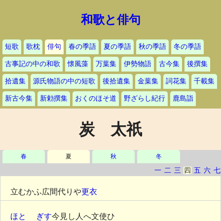
和歌と俳句
短歌
歌枕
俳句
春の季語
夏の季語
秋の季語
冬の季語
古事記の中の和歌
懐風藻
万葉集
伊勢物語
古今集
後撰集
拾遺集
源氏物語の中の短歌
後拾遺集
金葉集
詞花集
千載集
新古今集
新勅撰集
おくのほそ道
野ざらし紀行
鹿島詣
炭 太祇
春
夏
秋
冬
一
二
三
四
五
六
七
立むかふ広間代りや
更衣
ほと ゝぎす
今見し人へ文使ひ