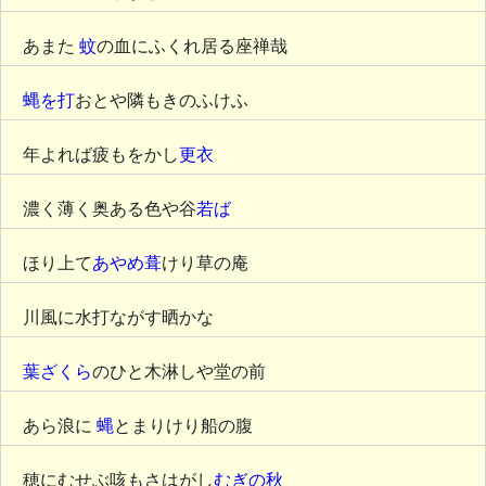
あまた
蚊
の血にふくれ居る座禅哉
蝿を打
おとや隣もきのふけふ
年よれば疲もをかし
更衣
濃く薄く奥ある色や谷
若ば
ほり上て
あやめ葺
けり草の庵
川風に水打ながす晒かな
葉ざくら
のひと木淋しや堂の前
あら浪に
蝿
とまりけり船の腹
穂にむせぶ咳もさはがし
むぎの秋