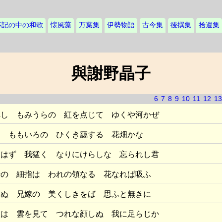
事記の中の和歌
懐風藻
万葉集
伊勢物語
古今集
後撰集
拾遺集
與謝野晶子
6
7
8
9
10
11
12
13
へし もみうらの 紅を点じて ゆくや河かぜ
に ももいろの ひくき靄する 花畑かな
もはず 我猛く なりにけらしな 忘られし君
十の 細指は われの領なる 花なれば吸ふ
みぬ 兄嫁の 美くしきをば 思ふと無きに
人は 雲を見て つれな顔しぬ 我に足らじか