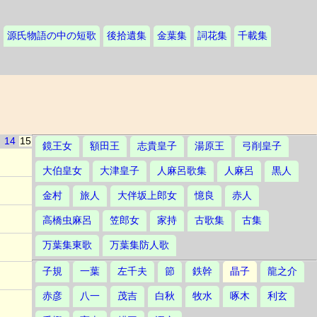
源氏物語の中の短歌
後拾遺集
金葉集
詞花集
千載集
14
15
鏡王女
額田王
志貴皇子
湯原王
弓削皇子
大伯皇女
大津皇子
人麻呂歌集
人麻呂
黒人
金村
旅人
大伴坂上郎女
憶良
赤人
高橋虫麻呂
笠郎女
家持
古歌集
古集
万葉集東歌
万葉集防人歌
子規
一葉
左千夫
節
鉄幹
晶子
龍之介
赤彦
八一
茂吉
白秋
牧水
啄木
利玄