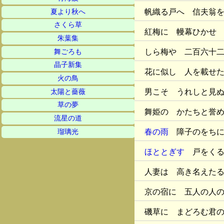
帆織る戸へ 信夫翁
夏より秋へ
さくら草
紅梅に 幔幕ひかせ
朱葉集
しら梅や 二百六十
舞ごろも
晶子新集
花に似し 人を載せ
火の鳥
男こそ うれしと見
太陽と薔薇
草の夢
舞姫の かたちと誉
流星の道
春の雨
障子のをちに
瑠璃光
ほととぎす
戸をくる
人妻は 高き名えた
京の宿に 五人の人
磯草に まどろむ君