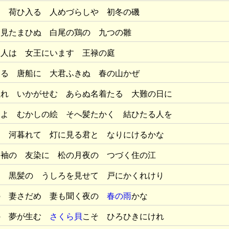
を 荷ひ入る 人めづらしや 初冬の磯
 見たまひぬ 白尾の鶏の 九つの雛
二人は 女王にいます 王禄の庭
たる 唐船に 大君ふきぬ 春の山かぜ
ぬれ いかがせむ あらぬ名着たる 大難の日に
めよ むかしの絵 そへ髪たかく 結ひたる人を
 河暮れて 灯に見る君と なりにけるかな
袖の 友染に 松の月夜の つづく住の江
る 黒髪の うしろを見せて 戸にかくれけり
の 妻さだめ 妻も聞く夜の
春の雨
かな
の 夢が生む
さくら貝
こそ ひろひきにけれ