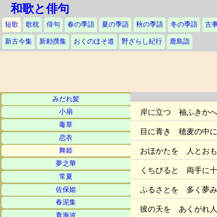
和歌と俳句
短歌
歌枕
俳句
春の季語
夏の季語
秋の季語
冬の季語
古
新古今集
新勅撰集
おくのほそ道
野ざらし紀行
鹿島詣
みだれ髪
岸に立つ 袖ふきか
小扇
毒草
目に青き 穂麦の中
恋衣
おほかたを 人とお
舞姫
夢之華
くちびると 両手に
常夏
ふるさとを 多く夢
佐保姫
春泥集
彼の天を あくがれ
青海波