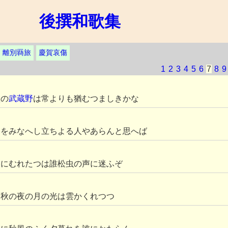
後撰和歌集
離別羇旅
慶賀哀傷
1
2
3
4
5
6
7
8
9
秋の
武蔵野
は常よりも猶むつましきかな
しをみなへし立ちよる人やあらんと思へば
とにむれたつは誰松虫の声に迷ふぞ
を秋の夜の月の光は雲かくれつつ