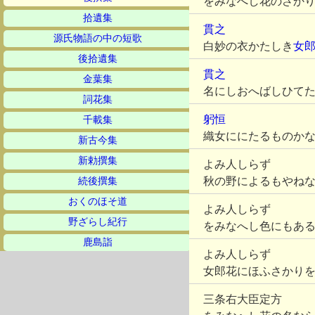
をみなへし花のさか
拾遺集
貫之
源氏物語の中の短歌
白妙の衣かたしき
女
後拾遺集
貫之
金葉集
名にしおへばしひて
詞花集
躬恒
千載集
織女ににたるものか
新古今集
新勅撰集
よみ人しらず
秋の野によるもやね
続後撰集
おくのほそ道
よみ人しらず
野ざらし紀行
をみなへし色にもあ
鹿島詣
よみ人しらず
女郎花にほふさかり
三条右大臣定方