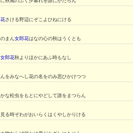
りに秋風のふく夕暮れを誰にかたらん
郎花
さける野辺にぞこよひねにける
たのまん
女郎花
はなの心の秋はうくとも
な
女郎花
秋よりほかにあふ時もなし
なんをみなへし花の名をのみ思ひかけつつ
るかな松虫をもとにやどして誰をまつらん
を見る時ぞわがおいらくはくやしかりける