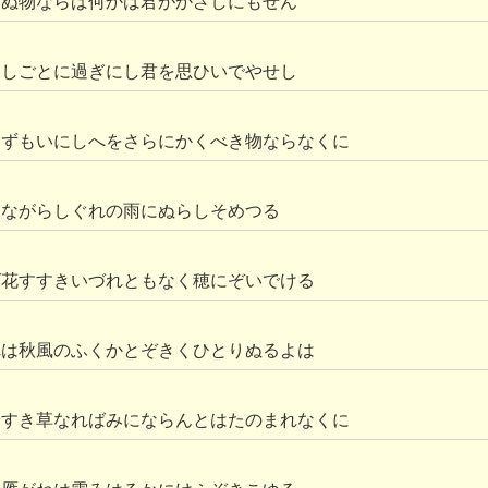
らぬ物ならば何かは君がかざしにもせん
ふしごとに過ぎにし君を思ひいでやせし
らずもいにしへをさらにかくべき物ならなくに
ちながらしぐれの雨にぬらしそめつる
ば花すすきいづれともなく穂にぞいでける
れは秋風のふくかとぞきくひとりぬるよは
やすき草なればみにならんとはたのまれなくに