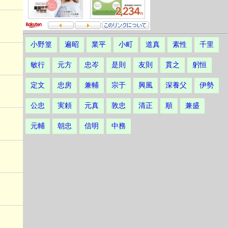
小野篁
遍昭
業平
小町
道真
素性
千里
敏行
元方
忠岑
是則
友則
貫之
躬恒
定文
忠房
兼輔
宗于
興風
深養父
伊勢
公忠
実頼
元真
敦忠
清正
順
兼盛
元輔
朝忠
信明
中務