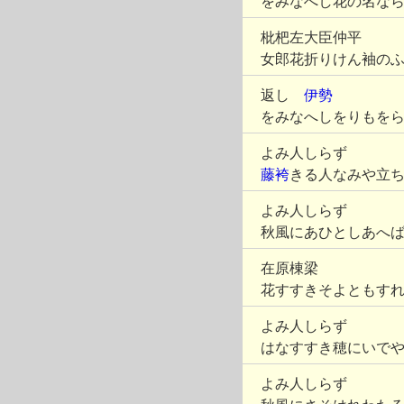
をみなへし花の名な
枇杷左大臣仲平
女郎花折りけん袖の
返し
伊勢
をみなへしをりもを
よみ人しらず
藤袴
きる人なみや立
よみ人しらず
秋風にあひとしあへ
在原棟梁
花すすきそよともす
よみ人しらず
はなすすき穂にいで
よみ人しらず