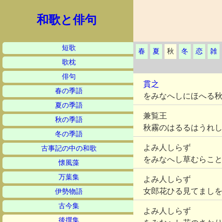
和歌と俳句
短歌
春
夏
秋
冬
恋
雑
歌枕
俳句
貫之
春の季語
をみなへしにほへる
夏の季語
兼覧王
秋の季語
秋霧のはるるはうれ
冬の季語
よみ人しらず
古事記の中の和歌
をみなへし草むらこ
懐風藻
万葉集
よみ人しらず
女郎花ひる見てまし
伊勢物語
古今集
よみ人しらず
後撰集