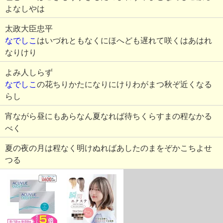
よなしやは
太政大臣忠平
なでしこ
はいづれともなくにほへども遅れて咲くはあはれ
なりけり
よみ人しらず
なでしこ
の花ちりかたになりにけりわがまつ秋ぞ近くなる
らし
宵ながら昼にもあらなん夏なれば待ちくらすまの程なかる
べく
夏の夜の月は程なく明けぬればあしたのまをぞかこちよせ
つる