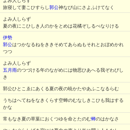
よみ人しらず
旅寝して妻こひすらし
郭公
神なび山にさよふけてなく
よみ人しらず
夏の夜にこひしき人のかをとめは花橘ぞしるべなりける
伊勢
郭公
はつかなるねをききそめてあらぬもそれとおぼめかれ
つつ
よみ人しらず
五月雨
のつづける年のながめには物思ひあへる我ぞわびし
き
郭公ひとこゑにあくる夏の夜の暁かたやあふこなるらむ
うちはへてねをなきくらす空蝉のむなしきこひも我はする
かな
常もなき夏の草葉におくつゆを命とたのむ
蝉
のはかなさ