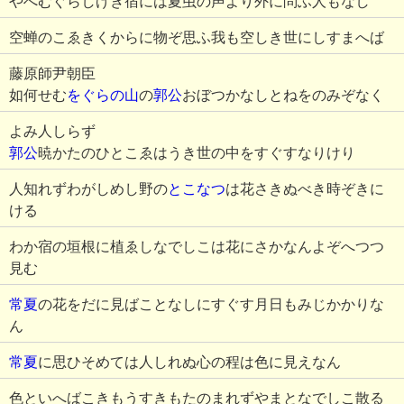
やへむぐらしげき宿には夏虫の声より外に問ふ人もなし
空蝉のこゑきくからに物ぞ思ふ我も空しき世にしすまへば
藤原師尹朝臣
如何せむ
をぐらの山
の
郭公
おぼつかなしとねをのみぞなく
よみ人しらず
郭公
暁かたのひとこゑはうき世の中をすぐすなりけり
人知れずわがしめし野の
とこなつ
は花さきぬべき時ぞきに
ける
わか宿の垣根に植ゑしなでしこは花にさかなんよぞへつつ
見む
常夏
の花をだに見ばことなしにすぐす月日もみじかかりな
ん
常夏
に思ひそめては人しれぬ心の程は色に見えなん
色といへばこきもうすきもたのまれずやまとなでしこ散る