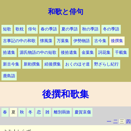
和歌と俳句
短歌
歌枕
俳句
春の季語
夏の季語
秋の季語
冬の季語
古事記の中の和歌
懐風藻
万葉集
伊勢物語
古今集
後撰集
拾遺集
源氏物語の中の短歌
後拾遺集
金葉集
詞花集
千載集
新古今集
新勅撰集
続後撰集
おくのほそ道
野ざらし紀行
鹿島詣
後撰和歌集
春
夏
秋
冬
恋
雑
離別羇旅
慶賀哀傷
一
二
三
四