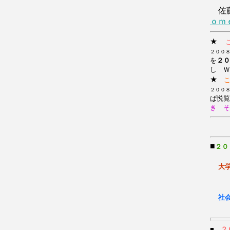
佐藤
ｏｍ
★
２００
を
２０
し Ｗ
★
２００
ば悦
き そ
■
２０
大
社
■
２