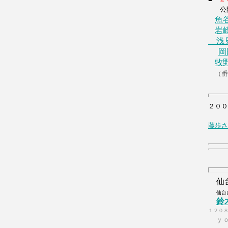
公開
魚
岩
浅見
岡
牧
（番
２００
藤歩さ
仙台
仙台
鈴
１２０
ｙ