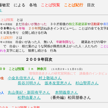
敏宏 による 各地
ことば悦覧
ことば紀行
目
ｅ
ことば悦覧
とは
まだ
出会いが無かった
３０才前後の
独立系建築家
や
活動家
や
表
８年４月現在
０８年
から
５年毎
２０年間
訪ね歩きインタビューし。ことばの全てを文字
ＥＢ頁を作り 公開し続ける行為
ことば紀行
とは
出会いがあった人 無い人
年齢制限なし
建築あそびの場や
８年４月現在
覧 で 出会い 枝だ葉のような関係が偶然出来上がった人：人たちの
こと
れを
文字に起こし 観察し続ける 行為
２００９年目次
０９ ことば悦覧 ｉｎ 神奈川
（１０月２９～１１月０１日）
曽我部昌史さんの研究室関係にて 講義後のインタビュ
小金丸信光さん
村上敬祐さん
学生
長谷川明さん
坂本友里恵さん
杉山聖昇さん
丸山美紀・新田有平さん
本間義章さん
会人
松野由夏さん
（番外編）松田朋春さん
００９ ことば悦覧ｉｎ京都