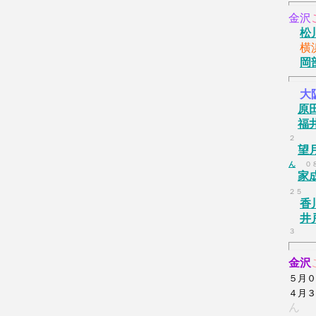
金沢
松
横
岡
大
原
福
２
望
ん
０
家
２５
香
井
３
金沢
５月
４月３
ん