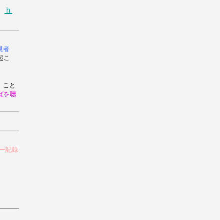
次
ｈ
現者
起こ
 こと
ばを聴
ー記録