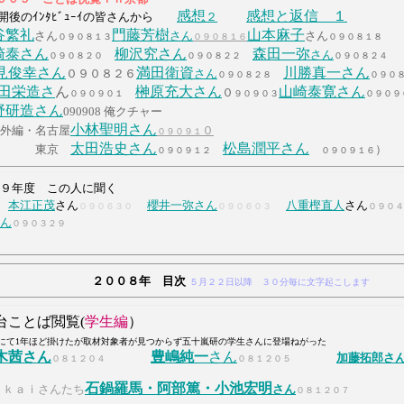
感想
感想と返信 １
後のｲﾝﾀﾋﾞｭｰｲの皆さんから
２
谷繁礼
門藤芳樹
山本麻子
さん
さん
さん
０９０８１３
０９０８１６
０９０８１８
崎泰さん
柳沢究さん
森田一弥
さん
０９０８２０
０９０８２２
０９０８２４
俊幸さん
満田衛資
川勝真一さん
０９０８２６
さん
０９０８２８
０９０
田栄造さ
ん
榊原充大さん
山崎泰寛さん
０
０９０９０１
９０９０３
０９０９
野研造さん
090908 俺クチャー
小林聖明さん
外編・名古屋
０
０９０９１
太田浩史さん
松島潤平さん
東京
）
０９０９１２
０９０９１６
９年度 この人に聞く
本江正茂
さん
櫻井一弥さん
八重樫直人
さん
０９０６３０
０９０６０３
０９０４
ん
０９０３２９
２００８年 目次
５月２２日以降 ３０分毎に文字起こします
ことば閲覧(
学生編
）
にて1年ほど掛けたが取材対象者が見つからず五十嵐研の学生さんに登場ねがった
木茜さん
豊嶋純一
さん
加藤拓郎さ
０８１２０４
０８１２０５
８
石鍋羅馬・阿部篤・小池宏明
ｏｋａｉさんたち
さん
０８１２０７