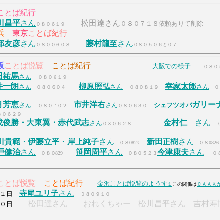
ことば紀行
川昌平
さん
松田達さん
０８０７１８依頼ありて削除
０８０６１９
浜
東京
ことば紀行
部友彦
さん
藤村龍至
さん
０８００６０８
０８０５０６と０７
阪
ことば悦覧
ことば紀行
大阪での様子
０８０
田祐馬
さん
０８０６１９
井一朗
柳原照弘
幸家太郎
さん
さん
さん
０８０６０４
０８０８１９
０
月芳恵
市井洋右
ガリー
さん
さん
シェフツオバ
０８０７０２
０８０６３０
８０６２９
成俊勝・大東翼・赤代武志
金村仁
さん
さん
０８０６２８
川貴範
・
伊藤立平
・
岸上純子
さん
新田正樹
さん
０８0823
０８0826
戸健治
さん
笹岡周平
さん
今津康夫
さん
０８０829
０８０５２３
０
ことば悦覧
ことば紀行
金沢ことば悦覧のようす
１
この関係は
ＣＡＡＫ
寺尾ユリ子
さん
０１日
０８０９１０
松田達さん おれくちゃー 松川昌平さん 吉村寿
０日